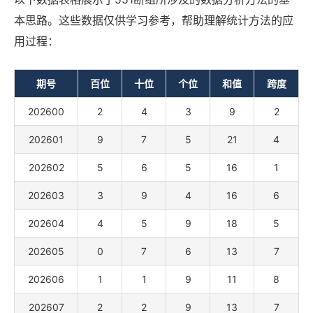
本思路。这些数据仅供学习参考，帮助理解统计方法的应
用过程：
期号
百位
十位
个位
和值
跨度
202600
2
4
3
9
2
202601
9
7
5
21
4
202602
5
6
5
16
1
202603
3
9
4
16
6
202604
4
5
9
18
5
202605
0
7
6
13
7
202606
1
1
9
11
8
202607
2
2
9
13
7