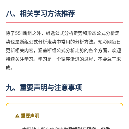
八、相关学习方法推荐
除了551断组之外，组选公式分析走势和形态公式分析走
势也是断组公式分析走势中常用的分析方法。预彩网每日
更新相关内容，涵盖断组公式分析走势的各个方面，欢迎
持续关注学习。学习是一个循序渐进的过程，不要急于求
成。
九、重要声明与注意事项
⚠️ 重要声明