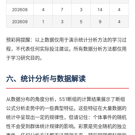
202608
4
7
3
14
4
202609
1
3
5
9
4
预彩网提醒：以上数据仅用于演示统计分析方法的学习过
程，不代表任何实际投注建议。所有数据分析方法都仅用
于学习研究目的。
六、统计分析与数据解读
从数据分布的角度分析，551断组的计算结果展示了断组
公式分析走势中的一些典型特征。这些特征在大量数据的
统计中呈现出一定的规律性，但请记住：个体事件的随机
性不会受到群体统计规律的影响。彩票是完全随机的独立