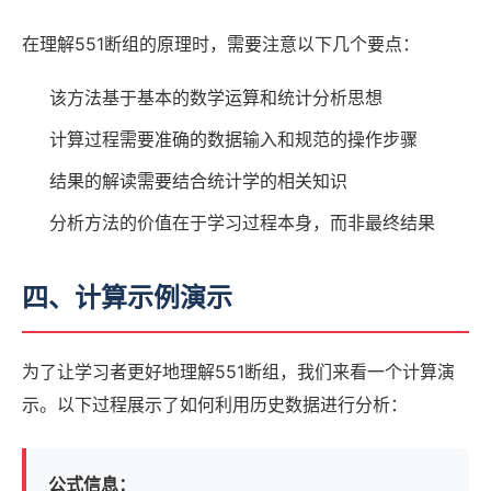
在理解551断组的原理时，需要注意以下几个要点：
该方法基于基本的数学运算和统计分析思想
计算过程需要准确的数据输入和规范的操作步骤
结果的解读需要结合统计学的相关知识
分析方法的价值在于学习过程本身，而非最终结果
四、计算示例演示
为了让学习者更好地理解551断组，我们来看一个计算演
示。以下过程展示了如何利用历史数据进行分析：
公式信息：