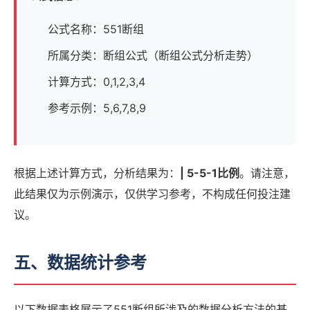
公式名称：551断组
所属分类：断组公式（断组公式分析走势）
计算方式：0,1,2,3,4
参考示例：5,6,7,8,9
根据上述计算方式，分析结果为：
| 5-5-1比例
。请注意，
此结果仅为示例演示，仅供学习参考，不构成任何投注建
议。
五、数据统计参考
以下数据表格展示了551断组所涉及的数据分析方法的基