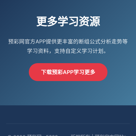
更多学习资源
预彩网官方APP提供更丰富的断组公式分析走势等
学习资料，支持自定义学习计划。
下载预彩APP学习更多