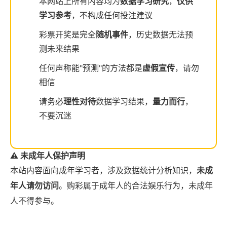
本网站上所有内容均为
数据学习研究
，
仅供
学习参考
，不构成任何投注建议
彩票开奖是完全
随机事件
，历史数据无法预
测未来结果
任何声称能"预测"的方法都是
虚假宣传
，请勿
相信
请务必
理性对待
数据学习结果，
量力而行
，
不要沉迷
⚠️ 未成年人保护声明
本站内容面向成年学习者，涉及数据统计分析知识，
未成
年人请勿访问
。购彩属于成年人的合法娱乐行为，未成年
人不得参与。