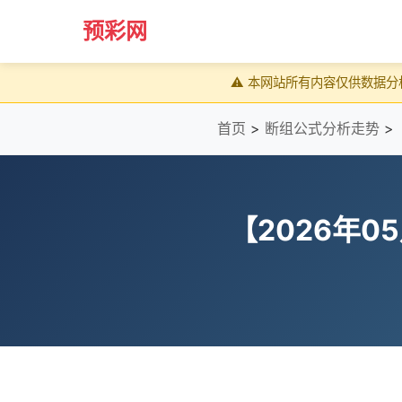
预彩网
⚠️ 本网站所有内容仅供数据
首页
>
断组公式分析走势
>
【2026年