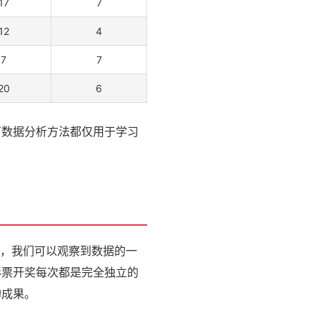
17
7
12
4
7
7
20
6
有数据分析方法都仅用于学习
读，我们可以观察到数据的一
彩票开奖每次都是完全独立的
的成果。