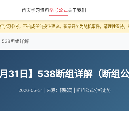
首页
学习资料
杀号公式
关于我们
分析学习参考，不构成任何投注建议。彩票开奖为随机事件，请理性看待
538断组详解
05月31日】538断组详解（断组
2026-05-31
|
来源：预彩网
|
断组公式分析走势