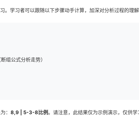
练习。学习者可以跟随以下步骤动手计算，加深对分析过程的理
（断组公式分析走势）
果为：
8,9 | 5-3-8比例
。请注意，此结果仅为示例演示，仅供学