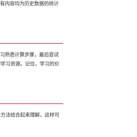
所有内容均为历史数据的统计
练习熟悉计算步骤，最后尝试
的学习资源。记住，学习的价
析方法结合起来理解，这样可