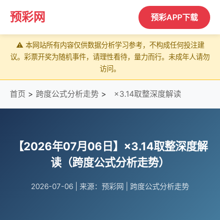
预彩网
预彩APP下载
⚠️ 本网站所有内容仅供数据分析学习参考，不构成任何投注建
议。彩票开奖为随机事件，请理性看待，量力而行。未成年人请勿
访问。
首页
>
跨度公式分析走势
>
×3.14取整深度解读
【2026年07月06日】×3.14取整深度解
读（跨度公式分析走势）
2026-07-06
|
来源：预彩网
|
跨度公式分析走势