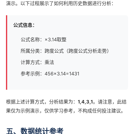
演示。以下过程展示了如何利用历史数据进行分析：
公式信息：
公式名称：×3.14取整
所属分类：跨度公式（跨度公式分析走势）
计算方式：乘法
参考示例：456×3.14=1431
根据上述计算方式，分析结果为：
1,4,3,1
。请注意，此结
果仅为示例演示，仅供学习参考，不构成任何投注建议。
五、数据统计参考