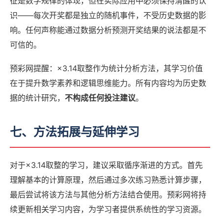
征是数学规律的体现，但在实际应用中必须保持清醒的认
识——每次开奖都是独立的随机事件，不受历史数据的影
响。任何声称能通过数据分析预测开奖结果的说法都是不
可信的。
预彩网提醒：×3.14取整作为统计分析方法，其学习价值
在于提升数学素养和逻辑思维能力。所有内容均为历史数
据的统计研究，
不构成任何投注建议
。
七、方法拓展与延伸学习
对于×3.14取整的学习，建议采取循序渐进的方式。首先
理解基本的计算原理，然后通过多次练习熟悉计算步骤，
最后尝试将该方法与其他分析方法结合使用。预彩网将持
续更新相关学习内容，为学习者提供系统性的学习资源。