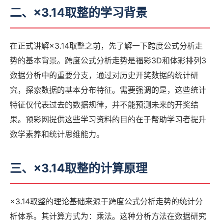
二、×3.14取整的学习背景
在正式讲解×3.14取整之前，先了解一下跨度公式分析走
势的基本背景。跨度公式分析走势是福彩3D和体彩排列3
数据分析中的重要分支，通过对历史开奖数据的统计研
究，探索数据的基本分布特征。需要强调的是，这些统计
特征仅代表过去的数据规律，并不能预测未来的开奖结
果。预彩网提供这些学习资料的目的在于帮助学习者提升
数学素养和统计思维能力。
三、×3.14取整的计算原理
×3.14取整的理论基础来源于跨度公式分析走势的统计分
析体系。其计算方式为：乘法。这种分析方法在数据研究