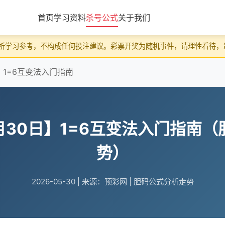
首页
学习资料
杀号公式
关于我们
分析学习参考，不构成任何投注建议。彩票开奖为随机事件，请理性看待
1=6互变法入门指南
5月30日】1=6互变法入门指南
势）
2026-05-30
|
来源：预彩网
|
胆码公式分析走势