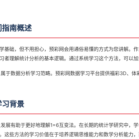
门指南概述
数学基础，但不用担心，预彩网会用通俗易懂的方式为您讲解。
学习者理解统计分析的基本逻辑。通过系统学习这个方法，可以
，属于数据分析学习范畴。预彩网数据学习平台提供福彩3D、体
学习背景
发展有助于更好地理解1=6互变法。在长期的统计学研究中，
一。这些方法的学习价值在于培养逻辑思维能力和数学分析能力