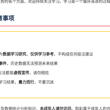
走势的各个方面，欢迎持续关注学习。学习是一个循序渐进的过
意事项
为
数据学习研究
，
仅供学习参考
，不构成任何投注建议
事件
，历史数据无法预测未来结果
方法都是
虚假宣传
，请勿相信
学习结果，
量力而行
，不要沉迷
涉及数据统计分析知识，
未成年人请勿访问
。购彩属于成年人的