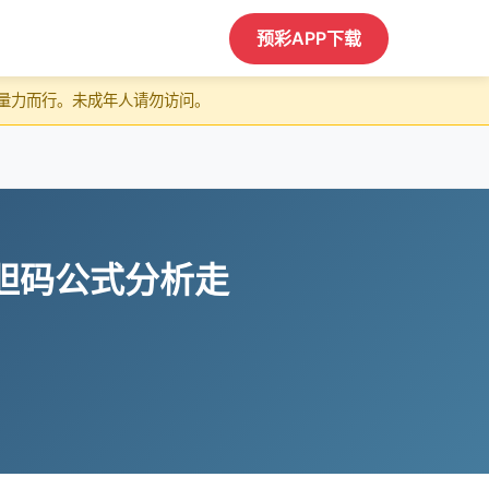
预彩APP下载
，量力而行。未成年人请勿访问。
（胆码公式分析走