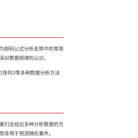
作为胆码公式分析走势中的常用
加深对数据规律的认识。
彩排列3等多种数据分析方法
学者们总结出多种分析数据的方
，而非用于预测随机事件。