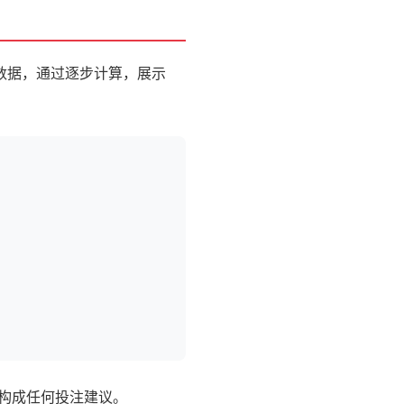
数据，通过逐步计算，展示
构成任何投注建议。