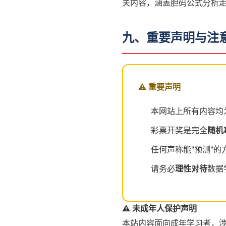
关内容，涵盖胆码公式分析
九、重要声明与注
⚠️ 重要声明
本网站上所有内容均
彩票开奖是完全
随机
任何声称能"预测"的
请务必
理性对待
数据
⚠️ 未成年人保护声明
本站内容面向成年学习者，