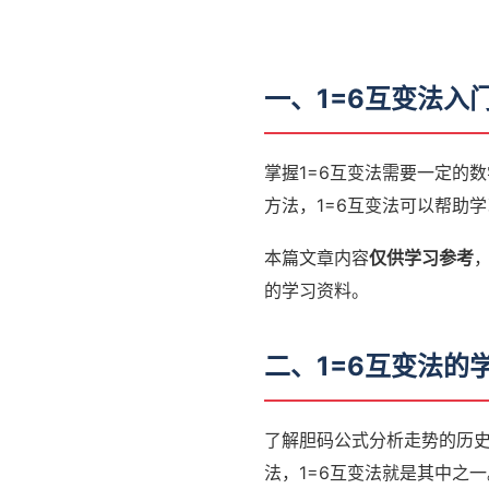
一、1=6互变法入
掌握1=6互变法需要一定的
方法，1=6互变法可以帮助
本篇文章内容
仅供学习参考
的学习资料。
二、1=6互变法的
了解胆码公式分析走势的历史
法，1=6互变法就是其中之