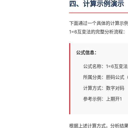
四、计算示例演示
下面通过一个具体的计算示例
1=6互变法的完整分析流程：
公式信息：
公式名称：1=6互变法
所属分类：胆码公式
计算方式：数字对码
参考示例：上期开1
根据上述计算方式，分析结