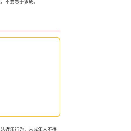
程，不要急于求成。
合法娱乐行为，未成年人不得