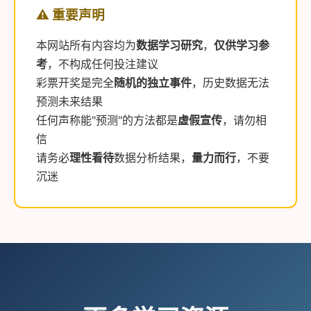
⚠️ 重要声明
本网站所有内容均为
数据学习研究
，
仅供学习参
考
，不构成任何投注建议
彩票开奖是完全
随机的独立事件
，历史数据无法
预测未来结果
任何声称能"预测"的方法都是
虚假宣传
，请勿相
信
请务必
理性看待
数据分析结果，
量力而行
，不要
沉迷