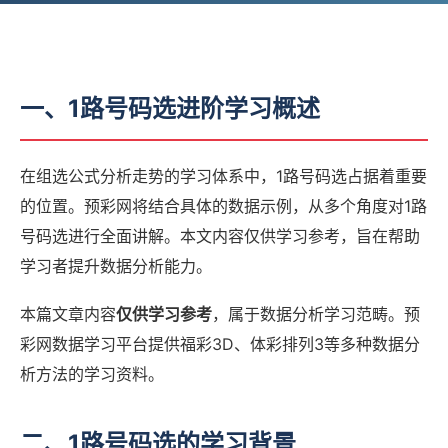
一、1路号码选进阶学习概述
在组选公式分析走势的学习体系中，1路号码选占据着重要
的位置。预彩网将结合具体的数据示例，从多个角度对1路
号码选进行全面讲解。本文内容仅供学习参考，旨在帮助
学习者提升数据分析能力。
本篇文章内容
仅供学习参考
，属于数据分析学习范畴。预
彩网数据学习平台提供福彩3D、体彩排列3等多种数据分
析方法的学习资料。
二、1路号码选的学习背景