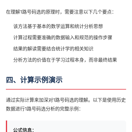
在理解1路号码选的原理时，需要注意以下几个要点：
该方法基于基本的数学运算和统计分析思想
计算过程需要准确的数据输入和规范的操作步骤
结果的解读需要结合统计学的相关知识
分析方法的价值在于学习过程本身，而非最终结果
四、计算示例演示
通过实际计算来加深对1路号码选的理解。以下是使用历史
数据进行1路号码选分析的完整示例：
公式信息：