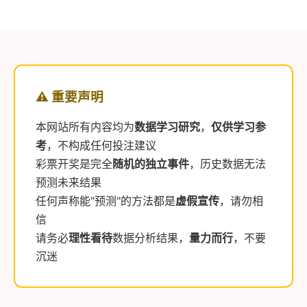
⚠️ 重要声明
本网站所有内容均为
数据学习研究
，
仅供学习参
考
，不构成任何投注建议
彩票开奖是完全
随机的独立事件
，历史数据无法
预测未来结果
任何声称能"预测"的方法都是
虚假宣传
，请勿相
信
请务必
理性看待
数据分析结果，
量力而行
，不要
沉迷