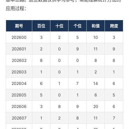
应用过程：
期号
百位
十位
个位
和值
跨度
202600
3
2
5
10
3
202601
2
0
9
11
9
202602
8
0
0
8
8
202603
1
0
1
2
1
202604
6
1
7
14
6
202605
5
0
1
6
5
202606
3
8
9
20
6
202607
1
2
8
11
7