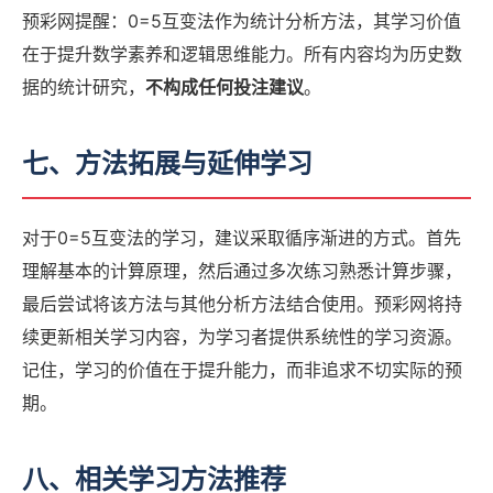
预彩网提醒：0=5互变法作为统计分析方法，其学习价值
在于提升数学素养和逻辑思维能力。所有内容均为历史数
据的统计研究，
不构成任何投注建议
。
七、方法拓展与延伸学习
对于0=5互变法的学习，建议采取循序渐进的方式。首先
理解基本的计算原理，然后通过多次练习熟悉计算步骤，
最后尝试将该方法与其他分析方法结合使用。预彩网将持
续更新相关学习内容，为学习者提供系统性的学习资源。
记住，学习的价值在于提升能力，而非追求不切实际的预
期。
八、相关学习方法推荐