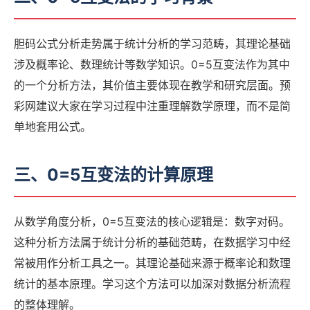
胆码公式分析走势属于统计分析的学习范畴，其理论基础
涉及概率论、数理统计等数学知识。0=5互变法作为其中
的一个分析方法，其价值主要体现在教学和研究层面。预
彩网建议大家在学习过程中注重理解数学原理，而不是简
单地套用公式。
三、0=5互变法的计算原理
从数学角度分析，0=5互变法的核心逻辑是：数字对码。
这种分析方法属于统计分析的基础范畴，在数据学习中经
常被用作分析工具之一。其理论基础来源于概率论和数理
统计的基本原理。学习这个方法可以加深对数据分析流程
的整体理解。