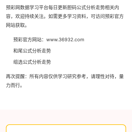
预彩网数据学习平台每日更新胆码公式分析走势相关内
容，欢迎持续关注。如需更多学习资料，可访问预彩官方
网站获取。
预彩官方网站：www.36932.com
和尾公式分析走势
组选公式分析走势
再次提醒：所有内容仅供学习研究参考，请理性对待，量
力而行。