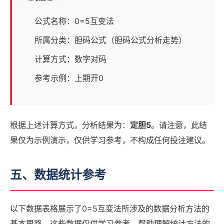
公式名称：0=5互变法
所属分类：胆码公式（胆码公式分析走势）
计算方式：数字对码
参考示例：上期开0
根据上述计算方式，分析结果为：
定胆5
。请注意，此结
果仅为示例演示，仅供学习参考，不构成任何投注建议。
五、数据统计参考
以下数据表格展示了0=5互变法所涉及的数据分析方法的
基本思路。这些数据仅供学习参考，帮助理解统计方法的