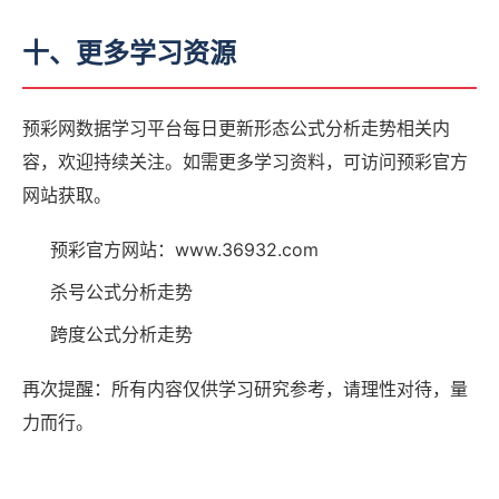
十、更多学习资源
预彩网数据学习平台每日更新形态公式分析走势相关内
容，欢迎持续关注。如需更多学习资料，可访问预彩官方
网站获取。
预彩官方网站：www.36932.com
杀号公式分析走势
跨度公式分析走势
再次提醒：所有内容仅供学习研究参考，请理性对待，量
力而行。