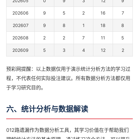
202605
0
9
3
12
9
202606
9
5
2
16
7
202607
9
8
1
18
8
202608
2
2
7
11
5
202609
5
3
4
12
2
预彩网提醒：以上数据仅用于演示统计分析方法的学习过
程，不代表任何实际投注建议。所有数据分析方法都仅用
于学习研究目的。
六、统计分析与数据解读
012路遗漏作为数据分析工具，其学习价值在于帮助我们