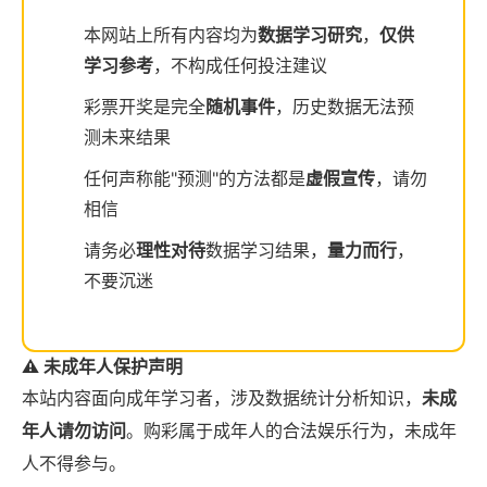
本网站上所有内容均为
数据学习研究
，
仅供
学习参考
，不构成任何投注建议
彩票开奖是完全
随机事件
，历史数据无法预
测未来结果
任何声称能"预测"的方法都是
虚假宣传
，请勿
相信
请务必
理性对待
数据学习结果，
量力而行
，
不要沉迷
⚠️ 未成年人保护声明
本站内容面向成年学习者，涉及数据统计分析知识，
未成
年人请勿访问
。购彩属于成年人的合法娱乐行为，未成年
人不得参与。