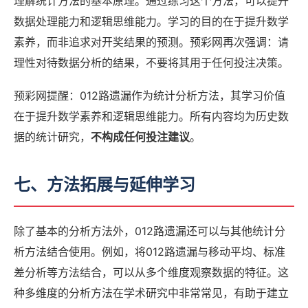
理解统计方法的基本原理。通过练习这个方法，可以提升
数据处理能力和逻辑思维能力。学习的目的在于提升数学
素养，而非追求对开奖结果的预测。预彩网再次强调：请
理性对待数据分析的结果，不要将其用于任何投注决策。
预彩网提醒：012路遗漏作为统计分析方法，其学习价值
在于提升数学素养和逻辑思维能力。所有内容均为历史数
据的统计研究，
不构成任何投注建议
。
七、方法拓展与延伸学习
除了基本的分析方法外，012路遗漏还可以与其他统计分
析方法结合使用。例如，将012路遗漏与移动平均、标准
差分析等方法结合，可以从多个维度观察数据的特征。这
种多维度的分析方法在学术研究中非常常见，有助于建立