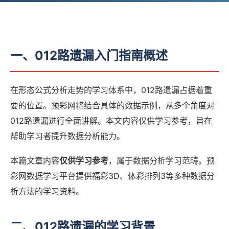
一、012路遗漏入门指南概述
在形态公式分析走势的学习体系中，012路遗漏占据着重
要的位置。预彩网将结合具体的数据示例，从多个角度对
012路遗漏进行全面讲解。本文内容仅供学习参考，旨在
帮助学习者提升数据分析能力。
本篇文章内容
仅供学习参考
，属于数据分析学习范畴。预
彩网数据学习平台提供福彩3D、体彩排列3等多种数据分
析方法的学习资料。
二、012路遗漏的学习背景