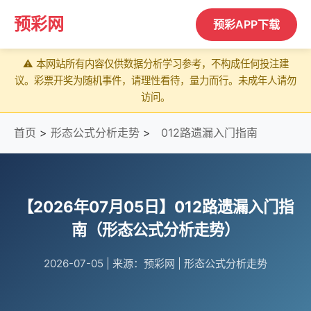
预彩网
预彩APP下载
⚠️ 本网站所有内容仅供数据分析学习参考，不构成任何投注建
议。彩票开奖为随机事件，请理性看待，量力而行。未成年人请勿
访问。
首页
>
形态公式分析走势
>
012路遗漏入门指南
【2026年07月05日】012路遗漏入门指
南（形态公式分析走势）
2026-07-05
|
来源：预彩网
|
形态公式分析走势