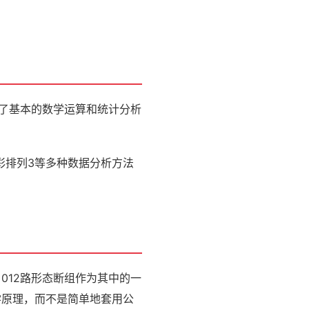
合了基本的数学运算和统计分析
彩排列3等多种数据分析方法
012路形态断组作为其中的一
学原理，而不是简单地套用公