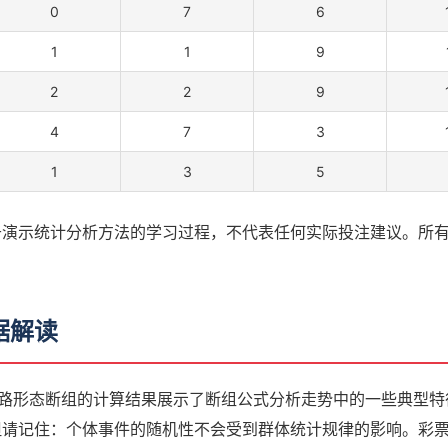
0
7
6
1
1
9
2
2
9
4
7
3
1
3
5
于演示统计分析方法的学习过程，不代表任何实际投注建议。所
据解读
2路形态断组的计算结果展示了断组公式分析走势中的一些典型
但请记住：个体事件的随机性不会受到群体统计规律的影响。彩