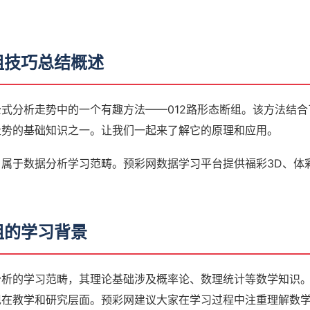
组技巧总结概述
式分析走势中的一个有趣方法——012路形态断组。该方法结
走势的基础知识之一。让我们一起来了解它的原理和应用。
，属于数据分析学习范畴。预彩网数据学习平台提供福彩3D、体
组的学习背景
析的学习范畴，其理论基础涉及概率论、数理统计等数学知识。
现在教学和研究层面。预彩网建议大家在学习过程中注重理解数