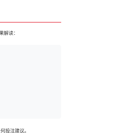
果解读：
任何投注建议。