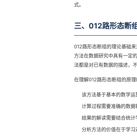
式。
三、012路形态断
012路形态断组的理论基础来
方法在数据研究中具有一定
法都是对已有数据的描述，
在理解012路形态断组的原
该方法基于基本的数学运
计算过程需要准确的数据
结果的解读需要结合统计
分析方法的价值在于学习