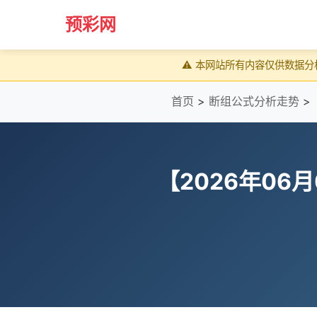
预彩网
⚠️ 本网站所有内容仅供数据
首页
>
断组公式分析走势
>
【2026年06