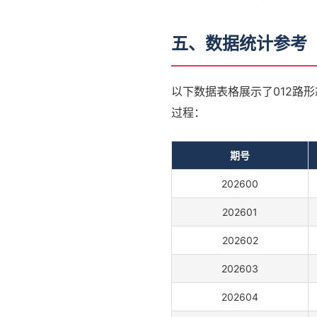
五、数据统计参考
以下数据表格展示了012路
过程：
期号
202600
202601
202602
202603
202604