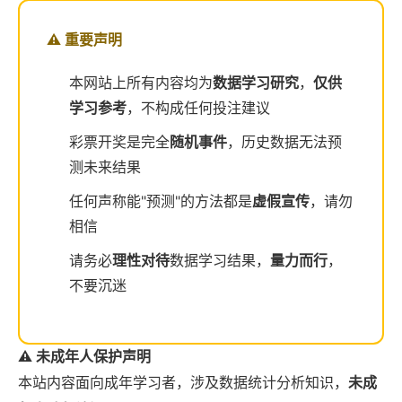
⚠️ 重要声明
本网站上所有内容均为
数据学习研究
，
仅供
学习参考
，不构成任何投注建议
彩票开奖是完全
随机事件
，历史数据无法预
测未来结果
任何声称能"预测"的方法都是
虚假宣传
，请勿
相信
请务必
理性对待
数据学习结果，
量力而行
，
不要沉迷
⚠️ 未成年人保护声明
本站内容面向成年学习者，涉及数据统计分析知识，
未成