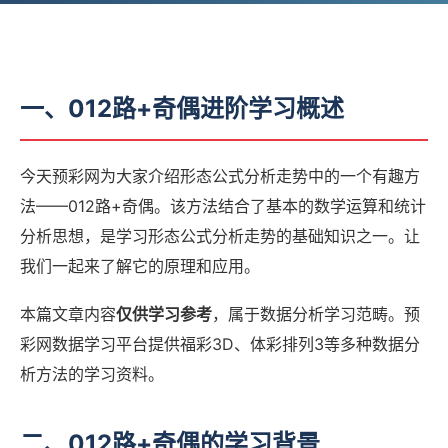
一、012路+奇偶进阶学习概述
今天预彩网为大家介绍形态公式分析走势中的一个有趣方
法——012路+奇偶。该方法结合了基本的数学运算和统计
分析思想，是学习形态公式分析走势的基础知识之一。让
我们一起来了解它的原理和应用。
本篇文章内容
仅供学习参考
，属于数据分析学习范畴。预
彩网数据学习平台提供福彩3D、体彩排列3等多种数据分
析方法的学习资料。
二、012路+奇偶的学习背景