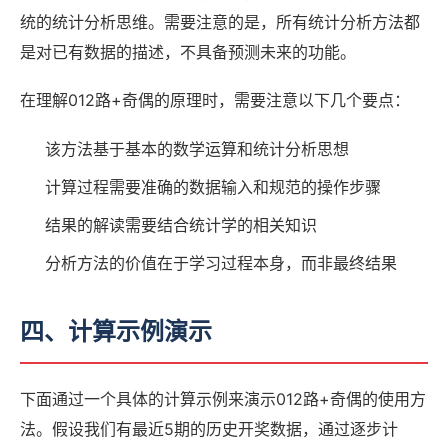
统的统计分析思维。需要注意的是，所有统计分析方法都
是对已有数据的描述，不具备预测未来的功能。
在理解012路+奇偶的原理时，需要注意以下几个要点：
该方法基于基本的数学运算和统计分析思想
计算过程需要准确的数据输入和规范的操作步骤
结果的解读需要结合统计学的相关知识
分析方法的价值在于学习过程本身，而非最终结果
四、计算示例演示
下面通过一个具体的计算示例来演示012路+奇偶的使用方
法。假设我们有最近5期的历史开奖数据，通过逐步计