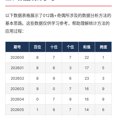
以下数据表格展示了012路+奇偶所涉及的数据分析方法的
基本思路。这些数据仅供学习参考，帮助理解统计方法的
应用过程：
期号
百位
十位
个位
和值
跨度
202600
8
7
7
22
1
202601
8
6
3
17
5
202602
8
9
6
23
3
202603
9
0
7
16
9
202604
0
7
9
16
9
202605
1
6
7
14
6