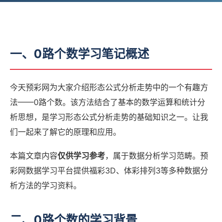
一、0路个数学习笔记概述
今天预彩网为大家介绍形态公式分析走势中的一个有趣方
法——0路个数。该方法结合了基本的数学运算和统计分
析思想，是学习形态公式分析走势的基础知识之一。让我
们一起来了解它的原理和应用。
本篇文章内容
仅供学习参考
，属于数据分析学习范畴。预
彩网数据学习平台提供福彩3D、体彩排列3等多种数据分
析方法的学习资料。
二、0路个数的学习背景