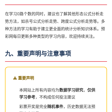
在学习0路个数的同时，建议也了解其他形态公式分析走
势方法，如杀号公式分析走势、跨度公式分析走势等。多
种方法的学习有助于建立更全面的统计分析知识体系。预
彩网每日更新多种类型的学习内容，欢迎持续关注。
九、重要声明与注意事项
⚠️ 重要声明
本网站上所有内容均为
数据学习研究
，
仅供
学习参考
，不构成任何投注建议
彩票开奖是完全
随机事件
，历史数据无法预