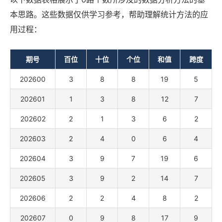
本思路。这些数据仅供学习参考，帮助理解统计方法的应
用过程：
期号
百位
十位
个位
和值
跨度
202600
3
8
8
19
5
202601
1
3
8
12
7
202602
2
1
3
6
2
202603
2
4
0
6
4
202604
3
9
7
19
6
202605
3
9
2
14
7
202606
2
2
4
8
2
202607
0
9
8
17
9