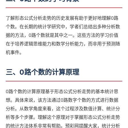
了解形态公式分析走势的历史发展有助于更好地理解0路
个数。在长期的统计学研究中，学者们总结出多种分析数
据的方法，0路个数就是其中之一。这些方法的学习价值
在于培养逻辑思维能力和数学分析能力，而非用于预测随
机事件。
三、0路个数的计算原理
0路个数的计算原理基于形态公式分析走势的基本统计思
想。具体来说，该方法通过0路数字个数的方式进行数据
分析。从数学角度来看，这个过程涉及数值计算、统计分
析等多个步骤。理解这个原理对于掌握形态公式分析走势
的统计方法体系非常有帮助。预彩网提醒大家，统计分析