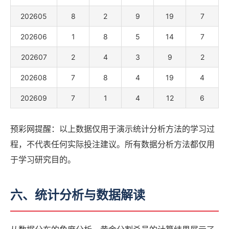
202605
8
2
9
19
7
202606
1
8
5
14
7
202607
2
4
3
9
2
202608
7
8
4
19
4
202609
7
1
4
12
6
预彩网提醒：以上数据仅用于演示统计分析方法的学习过
程，不代表任何实际投注建议。所有数据分析方法都仅用
于学习研究目的。
六、统计分析与数据解读