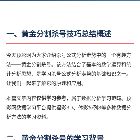
一、黄金分割杀号技巧总结概述
今天预彩网为大家介绍杀号公式分析走势中的一个有趣方
法——黄金分割杀号。该方法结合了基本的数学运算和统
计分析思想，是学习杀号公式分析走势的基础知识之一。
让我们一起来了解它的原理和应用。
本篇文章内容
仅供学习参考
，属于数据分析学习范畴。预
彩网数据学习平台提供福彩3D、体彩排列3等多种数据分
析方法的学习资料。
二、黄金分割杀号的学习背景