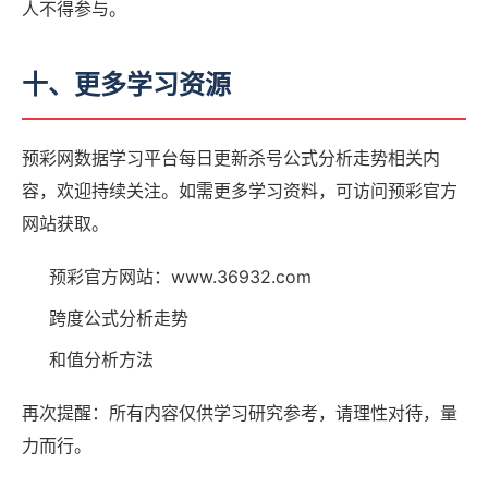
人不得参与。
十、更多学习资源
预彩网数据学习平台每日更新杀号公式分析走势相关内
容，欢迎持续关注。如需更多学习资料，可访问预彩官方
网站获取。
预彩官方网站：www.36932.com
跨度公式分析走势
和值分析方法
再次提醒：所有内容仅供学习研究参考，请理性对待，量
力而行。