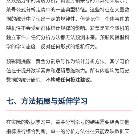
从数据分布的角度分析，黄金分割杀号的计算结果展示了
杀号公式分析走势中的一些典型特征。这些特征在大量数
据的统计中呈现出一定的规律性，但请记住：个体事件的
随机性不会受到群体统计规律的影响。彩票是完全随机的
独立事件，任何分析方法都无法预测未来。预彩网提倡科
学的学习态度，反对任何形式的投机行为。
预彩网提醒：黄金分割杀号作为统计分析方法，其学习价
值在于提升数学素养和逻辑思维能力。所有内容均为历史
数据的统计研究，
不构成任何投注建议
。
七、方法拓展与延伸学习
在实际的数据学习中，黄金分割杀号的结果需要结合其他
指标进行综合判断。单一的分析方法往往只能反映数据某