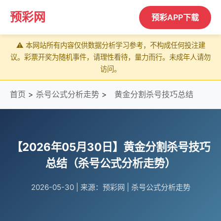
预彩网
预彩APP下载
⚠️ 本网站所有内容仅供数据分析学习参考，不构成任何投注建
议。彩票开奖为随机事件，请理性看待，量力而行。未成年人请勿
访问。
首页
>
杀号公式分析走势
>
黄金分割杀号技巧总结
【2026年05月30日】黄金分割杀号技巧
总结（杀号公式分析走势）
2026-05-30
|
来源：预彩网
|
杀号公式分析走势