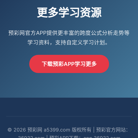
更多学习资源
预彩网官方APP提供更丰富的跨度公式分析走势等
学习资料，支持自定义学习计划。
下载预彩APP学习更多
© 2026 预彩网 a5399.com 版权所有 | 预彩官方网站：