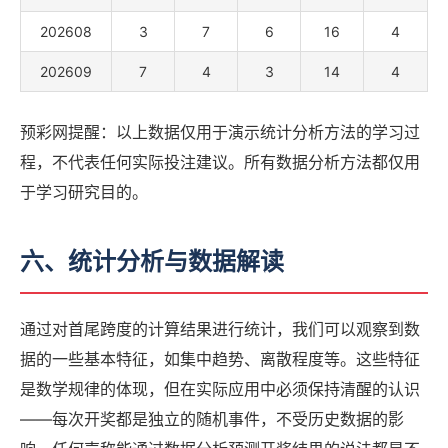
202608
3
7
6
16
4
202609
7
4
3
14
4
预彩网提醒：以上数据仅用于演示统计分析方法的学习过
程，不代表任何实际投注建议。所有数据分析方法都仅用
于学习研究目的。
六、统计分析与数据解读
通过对首尾跨度的计算结果进行统计，我们可以观察到数
据的一些基本特征，如集中趋势、离散程度等。这些特征
是数学规律的体现，但在实际应用中必须保持清醒的认识
——每次开奖都是独立的随机事件，不受历史数据的影