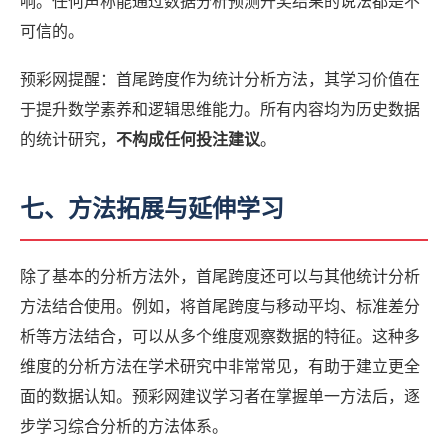
响。任何声称能通过数据分析预测开奖结果的说法都是不
可信的。
预彩网提醒：首尾跨度作为统计分析方法，其学习价值在
于提升数学素养和逻辑思维能力。所有内容均为历史数据
的统计研究，
不构成任何投注建议
。
七、方法拓展与延伸学习
除了基本的分析方法外，首尾跨度还可以与其他统计分析
方法结合使用。例如，将首尾跨度与移动平均、标准差分
析等方法结合，可以从多个维度观察数据的特征。这种多
维度的分析方法在学术研究中非常常见，有助于建立更全
面的数据认知。预彩网建议学习者在掌握单一方法后，逐
步学习综合分析的方法体系。