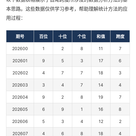
本思路。这些数据仅供学习参考，帮助理解统计方法的应
用过程：
期号
百位
十位
个位
和值
跨度
202600
1
2
8
11
7
202601
9
5
3
17
6
202602
4
7
7
18
3
202603
3
4
7
14
4
202604
9
2
8
19
7
202605
6
9
1
16
8
202606
5
3
4
12
2
202607
4
6
8
18
4