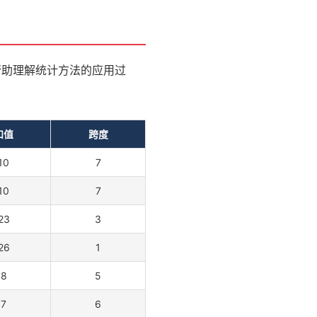
帮助理解统计方法的应用过
和值
跨度
10
7
10
7
23
3
26
1
8
5
7
6