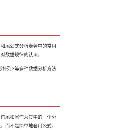
为和尾公式分析走势中的常用
深对数据规律的认识。
彩排列3等多种数据分析方法
。首尾和尾作为其中的一个分
理，而不是简单地套用公式。