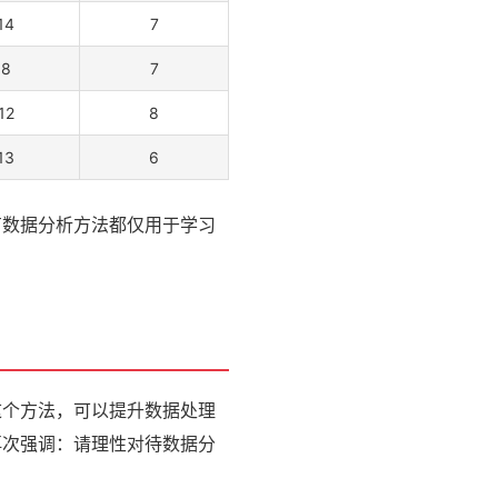
14
7
8
7
12
8
13
6
有数据分析方法都仅用于学习
这个方法，可以提升数据处理
再次强调：请理性对待数据分