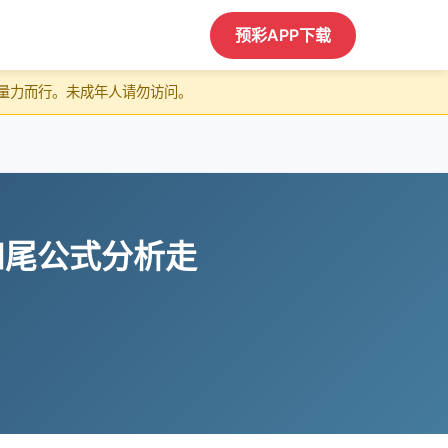
预彩APP下载
，量力而行。未成年人请勿访问。
和尾公式分析走