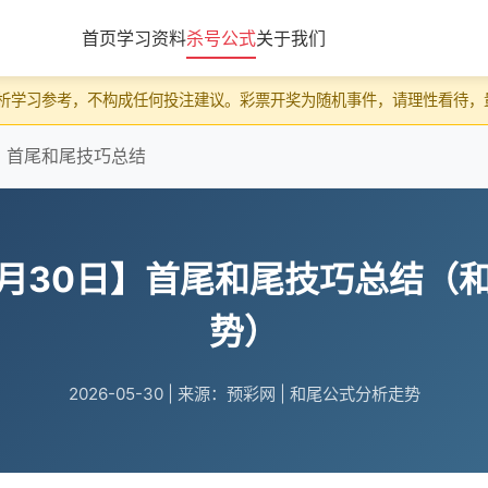
首页
学习资料
杀号公式
关于我们
分析学习参考，不构成任何投注建议。彩票开奖为随机事件，请理性看待
首尾和尾技巧总结
05月30日】首尾和尾技巧总结（
势）
2026-05-30
|
来源：预彩网
|
和尾公式分析走势