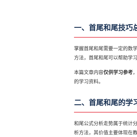
一、首尾和尾技巧
掌握首尾和尾需要一定的数
方法，首尾和尾可以帮助学
本篇文章内容
仅供学习参考
的学习资料。
二、首尾和尾的学
和尾公式分析走势属于统计
析方法，其价值主要体现在