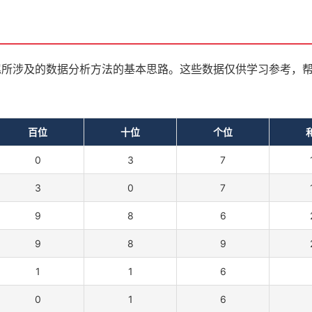
尾所涉及的数据分析方法的基本思路。这些数据仅供学习参考，
百位
十位
个位
0
3
7
3
0
7
9
8
6
9
8
9
1
1
6
0
1
6