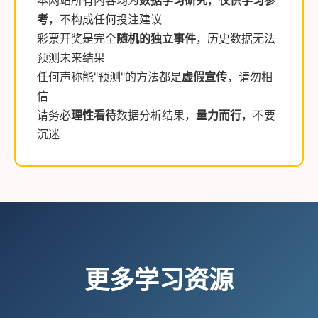
本网站所有内容均为
数据学习研究
，
仅供学习参
考
，不构成任何投注建议
彩票开奖是完全
随机的独立事件
，历史数据无法
预测未来结果
任何声称能"预测"的方法都是
虚假宣传
，请勿相
信
请务必
理性看待
数据分析结果，
量力而行
，不要
沉迷
更多学习资源