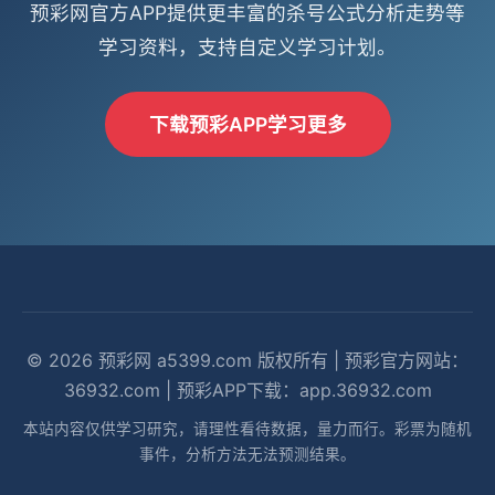
预彩网官方APP提供更丰富的杀号公式分析走势等
学习资料，支持自定义学习计划。
下载预彩APP学习更多
© 2026 预彩网 a5399.com 版权所有 | 预彩官方网站：
36932.com | 预彩APP下载：app.36932.com
本站内容仅供学习研究，请理性看待数据，量力而行。彩票为随机
事件，分析方法无法预测结果。