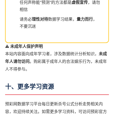
任何声称能"预测"的方法都是
虚假宣传
，请勿
相信
请务必
理性对待
数据学习结果，
量力而行
，
不要沉迷
⚠️ 未成年人保护声明
本站内容面向成年学习者，涉及数据统计分析知识，
未成
年人请勿访问
。购彩属于成年人的合法娱乐行为，未成年
人不得参与。
十、更多学习资源
预彩网数据学习平台每日更新杀号公式分析走势相关内
容，欢迎持续关注。如需更多学习资料，可访问预彩官方