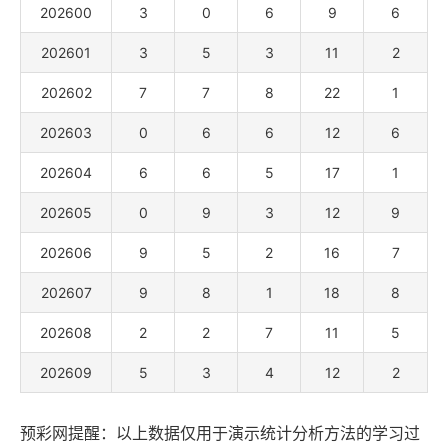
202600
3
0
6
9
6
202601
3
5
3
11
2
202602
7
7
8
22
1
202603
0
6
6
12
6
202604
6
6
5
17
1
202605
0
9
3
12
9
202606
9
5
2
16
7
202607
9
8
1
18
8
202608
2
2
7
11
5
202609
5
3
4
12
2
预彩网提醒：以上数据仅用于演示统计分析方法的学习过