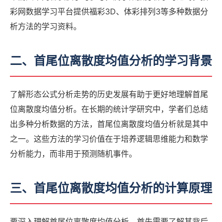
彩网数据学习平台提供福彩3D、体彩排列3等多种数据分
析方法的学习资料。
二、首尾位离散度均值分析的学习背景
了解形态公式分析走势的历史发展有助于更好地理解首尾
位离散度均值分析。在长期的统计学研究中，学者们总结
出多种分析数据的方法，首尾位离散度均值分析就是其中
之一。这些方法的学习价值在于培养逻辑思维能力和数学
分析能力，而非用于预测随机事件。
三、首尾位离散度均值分析的计算原理
要深入理解首尾位离散度均值分析，首先需要了解其背后