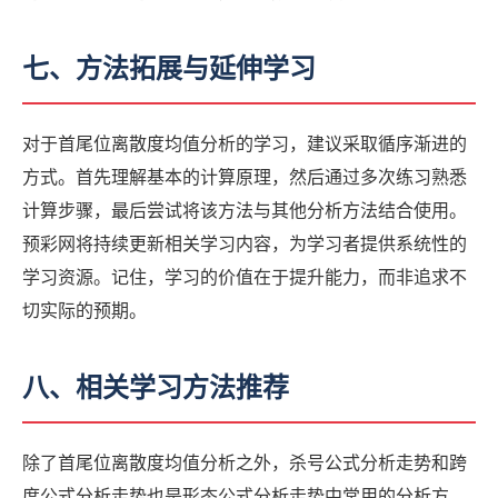
七、方法拓展与延伸学习
对于首尾位离散度均值分析的学习，建议采取循序渐进的
方式。首先理解基本的计算原理，然后通过多次练习熟悉
计算步骤，最后尝试将该方法与其他分析方法结合使用。
预彩网将持续更新相关学习内容，为学习者提供系统性的
学习资源。记住，学习的价值在于提升能力，而非追求不
切实际的预期。
八、相关学习方法推荐
除了首尾位离散度均值分析之外，杀号公式分析走势和跨
度公式分析走势也是形态公式分析走势中常用的分析方