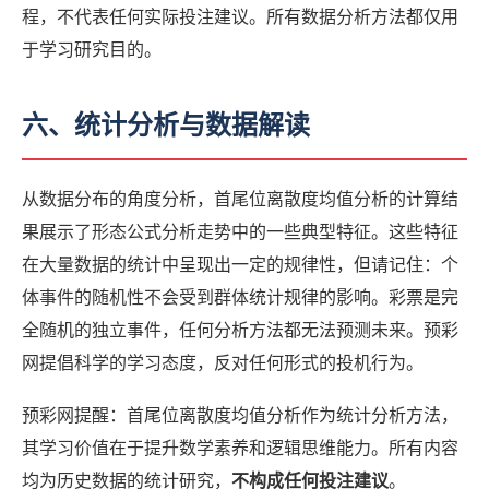
程，不代表任何实际投注建议。所有数据分析方法都仅用
于学习研究目的。
六、统计分析与数据解读
从数据分布的角度分析，首尾位离散度均值分析的计算结
果展示了形态公式分析走势中的一些典型特征。这些特征
在大量数据的统计中呈现出一定的规律性，但请记住：个
体事件的随机性不会受到群体统计规律的影响。彩票是完
全随机的独立事件，任何分析方法都无法预测未来。预彩
网提倡科学的学习态度，反对任何形式的投机行为。
预彩网提醒：首尾位离散度均值分析作为统计分析方法，
其学习价值在于提升数学素养和逻辑思维能力。所有内容
均为历史数据的统计研究，
不构成任何投注建议
。