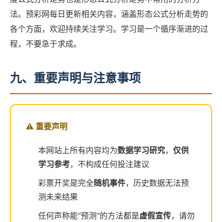
法。预彩网每日更新相关内容，涵盖形态公式分析走势的
各个方面，欢迎持续关注学习。学习是一个循序渐进的过
程，不要急于求成。
九、重要声明与注意事项
⚠️ 重要声明
本网站上所有内容均为
数据学习研究
，
仅供
学习参考
，不构成任何投注建议
彩票开奖是完全
随机事件
，历史数据无法预
测未来结果
任何声称能"预测"的方法都是
虚假宣传
，请勿