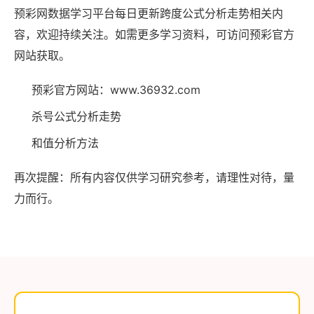
预彩网数据学习平台每日更新跨度公式分析走势相关内
容，欢迎持续关注。如需更多学习资料，可访问预彩官方
网站获取。
预彩官方网站：www.36932.com
杀号公式分析走势
和值分析方法
再次提醒：所有内容仅供学习研究参考，请理性对待，量
力而行。