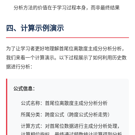
分析方法的价值在于学习过程本身，而非最终结果
四、计算示例演示
为了让学习者更好地理解首尾位离散度主成分分析分析，
我们来看一个计算演示。以下过程展示了如何利用历史数
据进行分析：
公式信息：
公式名称：首尾位离散度主成分分析分析
所属分类：跨度公式（跨度公式分析走势）
计算方式：对首尾位数据进行主成分分析处理，
计算相位指标，最终通过频数统计运算得到分析