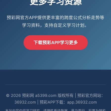
更多学习资源
预彩网官方APP提供更丰富的跨度公式分析走势等
学习资料，支持自定义学习计划。
下载预彩APP学习更多
© 2026 预彩网 a5399.com 版权所有 | 预彩官方网站：
36932.com | 预彩APP下载：app.36932.com
本站内容仅供学习研究，请理性看待数据，量力而行。彩票为随机