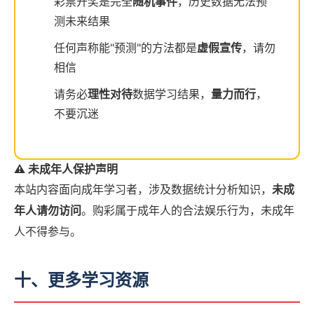
彩票开奖是完全
随机事件
，历史数据无法预
测未来结果
任何声称能"预测"的方法都是
虚假宣传
，请勿
相信
请务必
理性对待
数据学习结果，
量力而行
，
不要沉迷
⚠️ 未成年人保护声明
本站内容面向成年学习者，涉及数据统计分析知识，
未成
年人请勿访问
。购彩属于成年人的合法娱乐行为，未成年
人不得参与。
十、更多学习资源