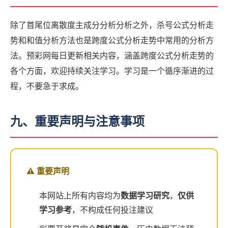
除了首尾位离散度主成分分析分析之外，杀号公式分析走
势和和值分析方法也是跨度公式分析走势中常用的分析方
法。预彩网每日更新相关内容，涵盖跨度公式分析走势的
各个方面，欢迎持续关注学习。学习是一个循序渐进的过
程，不要急于求成。
九、重要声明与注意事项
⚠️ 重要声明
本网站上所有内容均为
数据学习研究
，
仅供
学习参考
，不构成任何投注建议