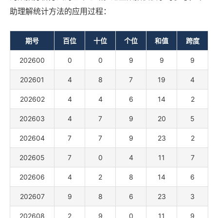
助理解统计方法的应用过程：
期号
百位
十位
个位
和值
跨度
202600
0
0
9
9
9
202601
4
8
7
19
4
202602
4
4
6
14
2
202603
4
7
9
20
5
202604
7
7
9
23
2
202605
7
0
4
11
7
202606
4
2
8
14
6
202607
9
8
6
23
3
202608
2
9
0
11
9