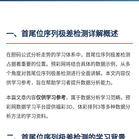
一、首尾位序列极差检测详解概述
在胆码公式分析走势的学习体系中，首尾位序列极差检测
占据着重要的位置。预彩网将结合具体的数据示例，从多
个角度对首尾位序列极差检测进行全面讲解。本文内容仅
供学习参考，旨在帮助学习者提升数据分析能力。
本篇文章内容
仅供学习参考
，属于数据分析学习范畴。预
彩网数据学习平台提供福彩3D、体彩排列3等多种数据分
析方法的学习资料。
二、首尾位序列极差检测的学习背景