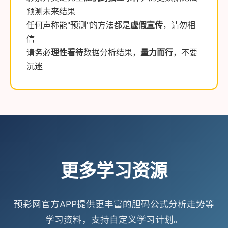
预测未来结果
任何声称能"预测"的方法都是
虚假宣传
，请勿相
信
请务必
理性看待
数据分析结果，
量力而行
，不要
沉迷
更多学习资源
预彩网官方APP提供更丰富的胆码公式分析走势等
学习资料，支持自定义学习计划。