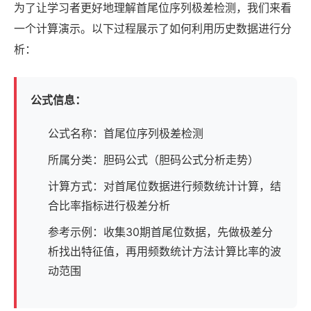
为了让学习者更好地理解首尾位序列极差检测，我们来看
一个计算演示。以下过程展示了如何利用历史数据进行分
析：
公式信息：
公式名称：首尾位序列极差检测
所属分类：胆码公式（胆码公式分析走势）
计算方式：对首尾位数据进行频数统计计算，结
合比率指标进行极差分析
参考示例：收集30期首尾位数据，先做极差分
析找出特征值，再用频数统计方法计算比率的波
动范围