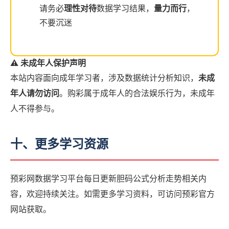
请务必
理性对待
数据学习结果，
量力而行
，
不要沉迷
⚠️ 未成年人保护声明
本站内容面向成年学习者，涉及数据统计分析知识，
未成
年人请勿访问
。购彩属于成年人的合法娱乐行为，未成年
人不得参与。
十、更多学习资源
预彩网数据学习平台每日更新胆码公式分析走势相关内
容，欢迎持续关注。如需更多学习资料，可访问预彩官方
网站获取。