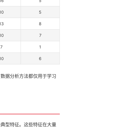
16
5
10
5
13
8
10
7
7
1
10
6
有数据分析方法都仅用于学习
些典型特征。这些特征在大量