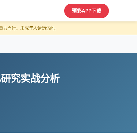
预彩APP下载
，量力而行。未成年人请勿访问。
比研究实战分析