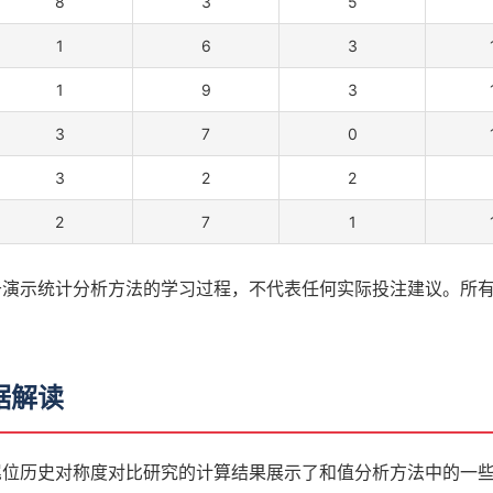
8
3
5
1
6
3
1
9
3
3
7
0
3
2
2
2
7
1
于演示统计分析方法的学习过程，不代表任何实际投注建议。所
据解读
尾位历史对称度对比研究的计算结果展示了和值分析方法中的一