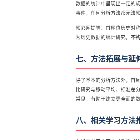
数据的统计中呈现出一定的
事件，任何分析方法都无法
预彩网提醒：首尾位历史对
为历史数据的统计研究，
不
七、方法拓展与延
除了基本的分析方法外，首
比研究与移动平均、标准差
常见，有助于建立更全面的
八、相关学习方法