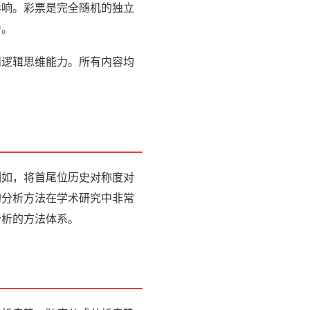
影响。彩票是完全随机的独立
为。
和逻辑思维能力。所有内容均
例如，将首尾位历史对称度对
的分析方法在学术研究中非常
分析的方法体系。