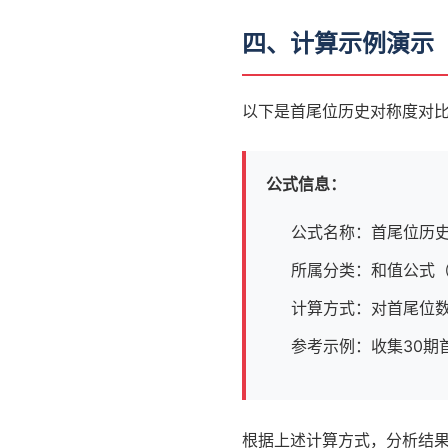
四、计算示例演示
以下是首尾位历史对称度对
公式信息：
公式名称：首尾位历
所属分类：和值公式
计算方式：对首尾位
参考示例：收集30
根据上述计算方式，分析结