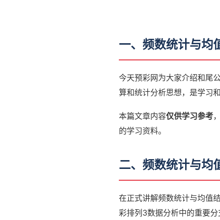
一、频数统计与均
今天预彩网为大家介绍和尾
算和统计分析思想，是学习
本篇文章内容
仅供学习参考
的学习资料。
二、频数统计与均
在正式讲解频数统计与均值结
彩排列3数据分析中的重要