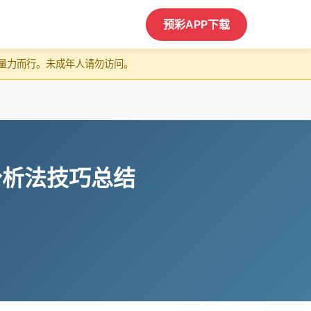
预彩APP下载
，量力而行。未成年人请勿访问。
分析法技巧总结