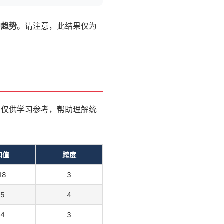
中趋势
。请注意，此结果仅为
据仅供学习参考，帮助理解统
和值
跨度
18
3
5
4
4
3