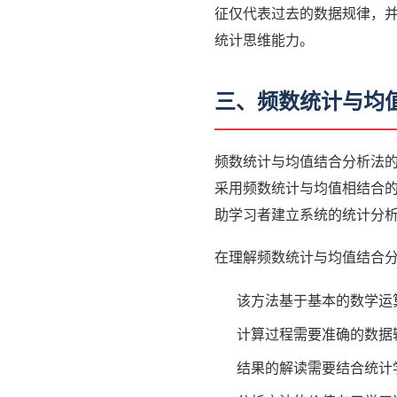
征仅代表过去的数据规律，
统计思维能力。
三、频数统计与均
频数统计与均值结合分析法
采用频数统计与均值相结合
助学习者建立系统的统计分
在理解频数统计与均值结合
该方法基于基本的数学运
计算过程需要准确的数据
结果的解读需要结合统计