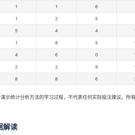
1
1
6
1
2
5
5
4
4
1
8
5
4
6
0
2
2
9
8
8
6
于演示统计分析方法的学习过程，不代表任何实际投注建议。所
据解读