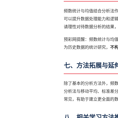
频数统计与均值结合分析法
可以提升数据处理能力和逻
请理性对待数据分析的结果
预彩网提醒：频数统计与均
为历史数据的统计研究，
不
七、方法拓展与延
除了基本的分析方法外，频
分析法与移动平均、标准差
常见，有助于建立更全面的
八、相关学习方法