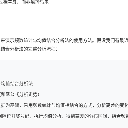
过程本身，而非最终结果
例来演示频数统计与均值结合分析法的使用方法。假设我们有最近
值结合分析法的完整分析流程：
与均值结合分析法
（和尾公式分析走势）
数据为基础，采用频数统计与均值相结合的方式，分析离差的变
期间隔位开奖号码，执行均值分析，得到离差的分布区间，结合频