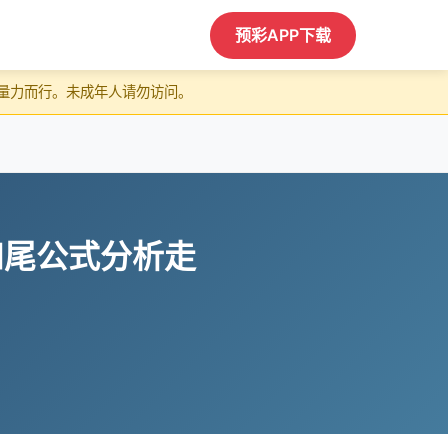
预彩APP下载
，量力而行。未成年人请勿访问。
和尾公式分析走