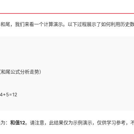
子和尾，我们来看一个计算演示。以下过程展示了如何利用历史
（和尾公式分析走势）
4+5=12
果为：
和值12
。请注意，此结果仅为示例演示，仅供学习参考，