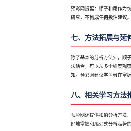
预彩网提醒：顺子和尾作为
研究，
不构成任何投注建议
七、方法拓展与延
除了基本的分析方法外，顺
法结合，可以从多个维度观
知。预彩网建议学习者在掌
八、相关学习方法
预彩网还提供和值分析方法
好地掌握和尾公式分析走势