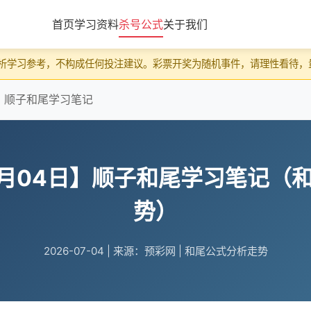
首页
学习资料
杀号公式
关于我们
分析学习参考，不构成任何投注建议。彩票开奖为随机事件，请理性看待
顺子和尾学习笔记
07月04日】顺子和尾学习笔记（
势）
2026-07-04
|
来源：预彩网
|
和尾公式分析走势