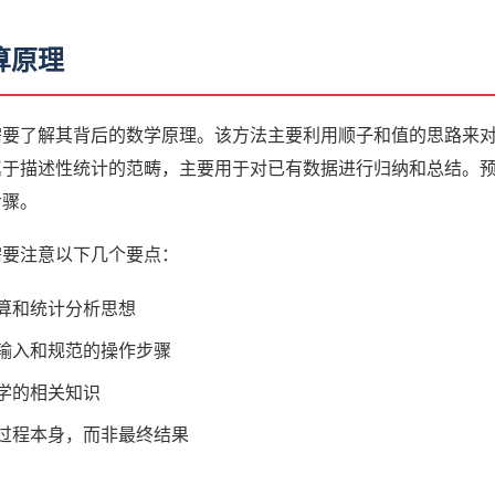
算原理
需要了解其背后的数学原理。该方法主要利用顺子和值的思路来
属于描述性统计的范畴，主要用于对已有数据进行归纳和总结。
步骤。
需要注意以下几个要点：
算和统计分析思想
输入和规范的操作步骤
学的相关知识
过程本身，而非最终结果