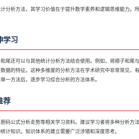
统计分析方法，其学习价值在于提升数学素养和逻辑思维能力。
。
伸学习
子和尾还可以与其他统计分析方法结合使用。例如，将顺子和尾
察数据的特征。这种多维度的分析方法在学术研究中非常常见，
握单一方法后，逐步学习综合分析的方法体系。
推荐
、胆码公式分析走势等相关学习资料。建议学习者将多种分析方
的统计知识。知识体系的建立需要广泛涉猎和深度思考。