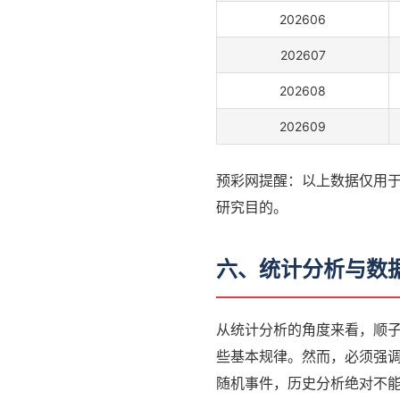
202606
202607
202608
202609
预彩网提醒：以上数据仅用
研究目的。
六、统计分析与数
从统计分析的角度来看，顺
些基本规律。然而，必须强
随机事件，历史分析绝对不