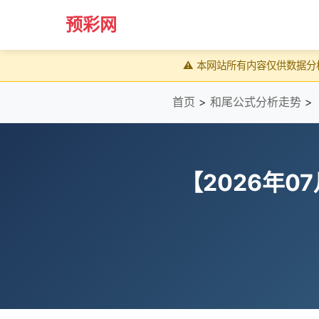
预彩网
⚠️ 本网站所有内容仅供数据
首页
>
和尾公式分析走势
>
【2026年