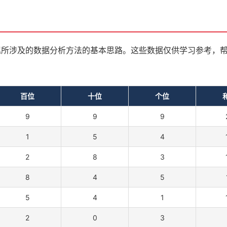
尾所涉及的数据分析方法的基本思路。这些数据仅供学习参考，
百位
十位
个位
9
9
9
1
5
4
2
8
3
8
4
5
5
4
1
2
0
3