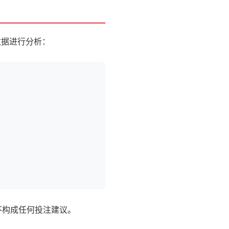
数据进行分析：
不构成任何投注建议。