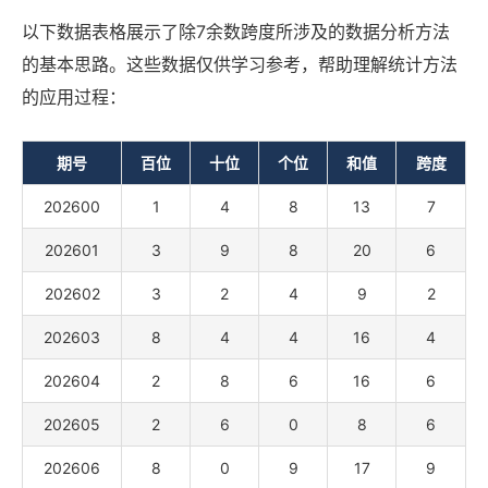
以下数据表格展示了除7余数跨度所涉及的数据分析方法
的基本思路。这些数据仅供学习参考，帮助理解统计方法
的应用过程：
期号
百位
十位
个位
和值
跨度
202600
1
4
8
13
7
202601
3
9
8
20
6
202602
3
2
4
9
2
202603
8
4
4
16
4
202604
2
8
6
16
6
202605
2
6
0
8
6
202606
8
0
9
17
9