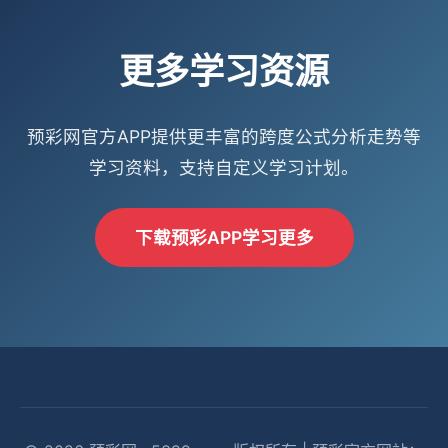
更多学习资源
预彩网官方APP提供更丰富的跨度公式分析走势等
学习资料，支持自定义学习计划。
下载预彩APP学习更多