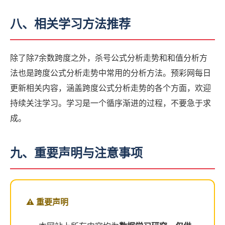
八、相关学习方法推荐
除了除7余数跨度之外，杀号公式分析走势和和值分析方
法也是跨度公式分析走势中常用的分析方法。预彩网每日
更新相关内容，涵盖跨度公式分析走势的各个方面，欢迎
持续关注学习。学习是一个循序渐进的过程，不要急于求
成。
九、重要声明与注意事项
⚠️ 重要声明