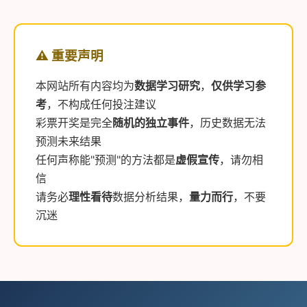
⚠️ 重要声明
本网站所有内容均为
数据学习研究
，
仅供学习参
考
，不构成任何投注建议
彩票开奖是完全
随机的独立事件
，历史数据无法
预测未来结果
任何声称能"预测"的方法都是
虚假宣传
，请勿相
信
请务必
理性看待
数据分析结果，
量力而行
，不要
沉迷