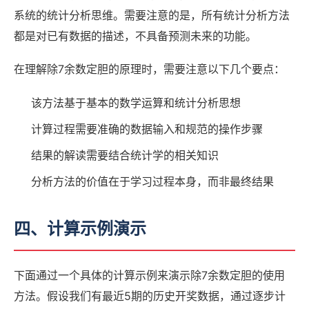
系统的统计分析思维。需要注意的是，所有统计分析方法
都是对已有数据的描述，不具备预测未来的功能。
在理解除7余数定胆的原理时，需要注意以下几个要点：
该方法基于基本的数学运算和统计分析思想
计算过程需要准确的数据输入和规范的操作步骤
结果的解读需要结合统计学的相关知识
分析方法的价值在于学习过程本身，而非最终结果
四、计算示例演示
下面通过一个具体的计算示例来演示除7余数定胆的使用
方法。假设我们有最近5期的历史开奖数据，通过逐步计