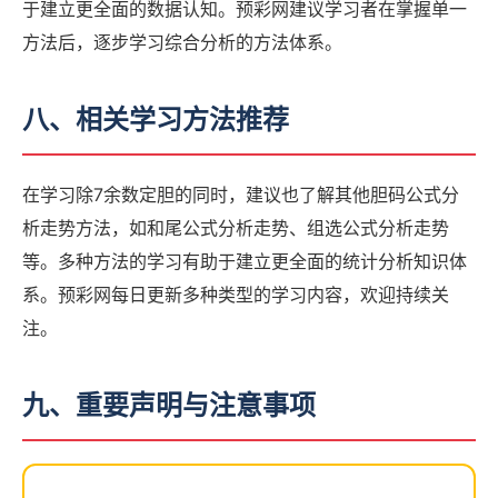
于建立更全面的数据认知。预彩网建议学习者在掌握单一
方法后，逐步学习综合分析的方法体系。
八、相关学习方法推荐
在学习除7余数定胆的同时，建议也了解其他胆码公式分
析走势方法，如和尾公式分析走势、组选公式分析走势
等。多种方法的学习有助于建立更全面的统计分析知识体
系。预彩网每日更新多种类型的学习内容，欢迎持续关
注。
九、重要声明与注意事项