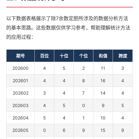
以下数据表格展示了除7余数定胆所涉及的数据分析方法
的基本思路。这些数据仅供学习参考，帮助理解统计方法
的应用过程：
期号
百位
十位
个位
和值
跨度
202600
4
5
2
11
3
202601
4
4
8
16
4
202602
3
4
7
14
4
202603
4
5
0
9
5
202604
5
4
1
10
4
202605
0
6
9
15
9