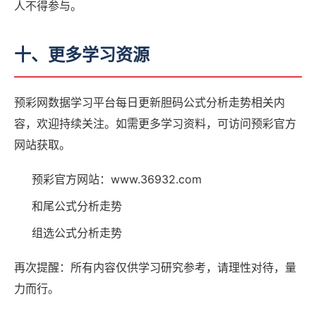
人不得参与。
十、更多学习资源
预彩网数据学习平台每日更新胆码公式分析走势相关内
容，欢迎持续关注。如需更多学习资料，可访问预彩官方
网站获取。
预彩官方网站：www.36932.com
和尾公式分析走势
组选公式分析走势
再次提醒：所有内容仅供学习研究参考，请理性对待，量
力而行。