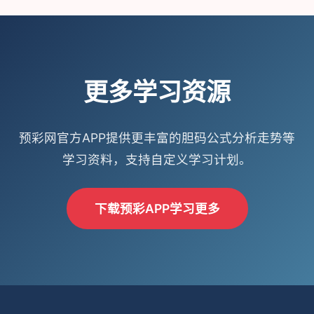
更多学习资源
预彩网官方APP提供更丰富的胆码公式分析走势等
学习资料，支持自定义学习计划。
下载预彩APP学习更多