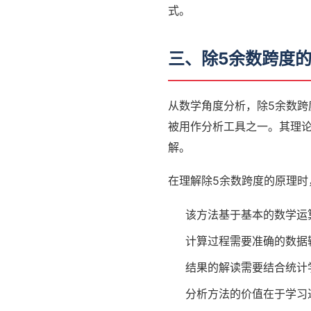
式。
三、除5余数跨度
从数学角度分析，除5余数跨
被用作分析工具之一。其理
解。
在理解除5余数跨度的原理时
该方法基于基本的数学运
计算过程需要准确的数据
结果的解读需要结合统计
分析方法的价值在于学习