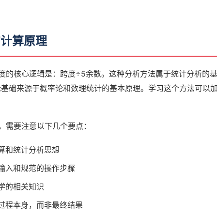
的计算原理
度的核心逻辑是：跨度÷5余数。这种分析方法属于统计分析的
论基础来源于概率论和数理统计的基本原理。学习这个方法可以
，需要注意以下几个要点：
算和统计分析思想
输入和规范的操作步骤
学的相关知识
过程本身，而非最终结果