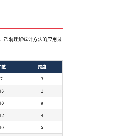
，帮助理解统计方法的应用过
和值
跨度
7
3
18
2
10
8
12
4
10
5