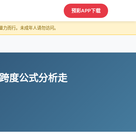
预彩APP下载
，量力而行。未成年人请勿访问。
（跨度公式分析走