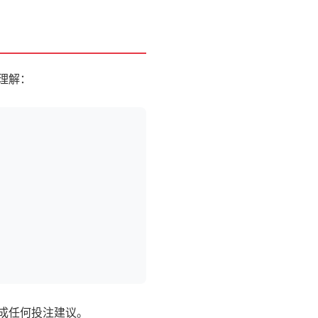
理解：
成任何投注建议。