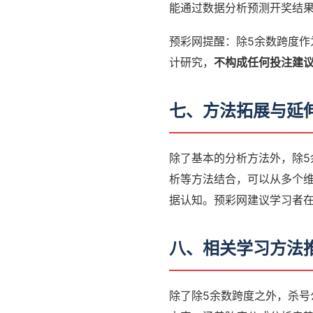
能通过数据分析预测开奖结
预彩网提醒：除5余数跨度
计研究，
不构成任何投注建
七、方法拓展与延
除了基本的分析方法外，除5
析等方法结合，可以从多个
据认知。预彩网建议学习者
八、相关学习方法
除了除5余数跨度之外，杀