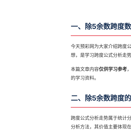
一、除5余数跨度
今天预彩网为大家介绍跨度
想，是学习跨度公式分析走
本篇文章内容
仅供学习参考
的学习资料。
二、除5余数跨度
跨度公式分析走势属于统计
分析方法，其价值主要体现