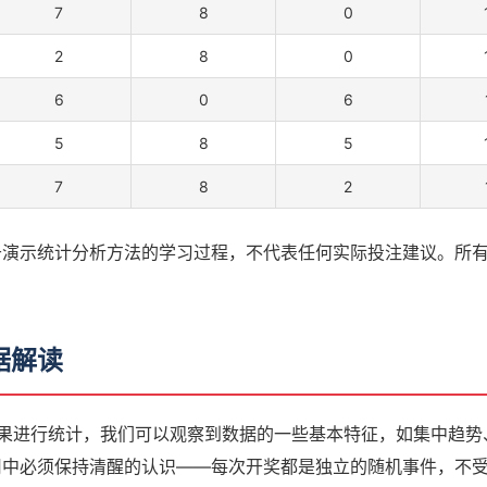
7
8
0
2
8
0
6
0
6
5
8
5
7
8
2
于演示统计分析方法的学习过程，不代表任何实际投注建议。所
据解读
结果进行统计，我们可以观察到数据的一些基本特征，如集中趋势
用中必须保持清醒的认识——每次开奖都是独立的随机事件，不