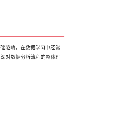
基础范畴，在数据学习中经常
加深对数据分析流程的整体理