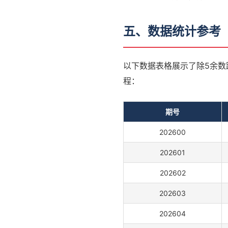
五、数据统计参考
以下数据表格展示了除5余
程：
期号
202600
202601
202602
202603
202604