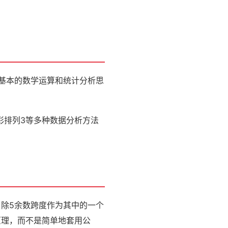
基本的数学运算和统计分析思
彩排列3等多种数据分析方法
除5余数跨度作为其中的一个
原理，而不是简单地套用公