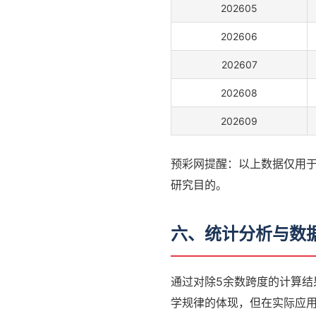
202605
202606
202607
202608
202609
预彩网提醒：以上数据仅用
研究目的。
六、统计分析与数
通过对除5余数跨度的计算
学规律的体现，但在实际应