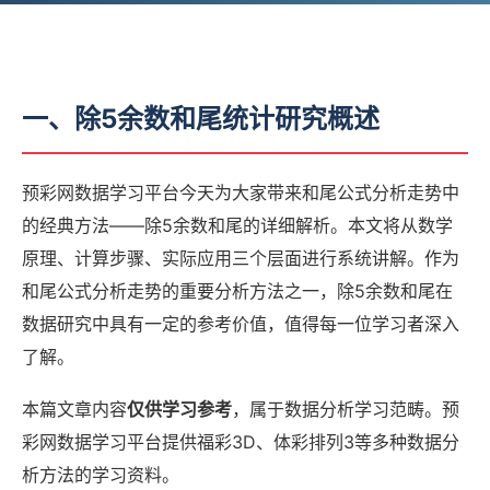
一、除5余数和尾统计研究概述
预彩网数据学习平台今天为大家带来和尾公式分析走势中
的经典方法——除5余数和尾的详细解析。本文将从数学
原理、计算步骤、实际应用三个层面进行系统讲解。作为
和尾公式分析走势的重要分析方法之一，除5余数和尾在
数据研究中具有一定的参考价值，值得每一位学习者深入
了解。
本篇文章内容
仅供学习参考
，属于数据分析学习范畴。预
彩网数据学习平台提供福彩3D、体彩排列3等多种数据分
析方法的学习资料。