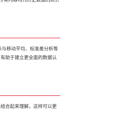
杀与移动平均、标准差分析等
，有助于建立更全面的数据认
法结合起来理解，这样可以更