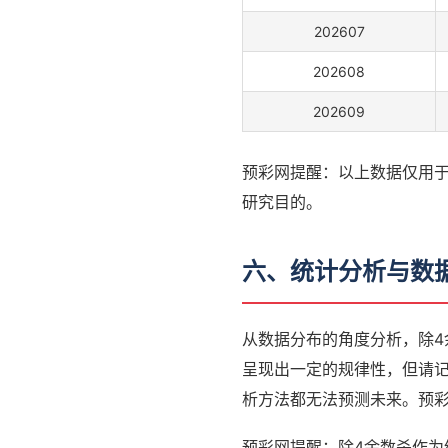
202607
202608
202609
预彩网提醒：以上数据仅用
研究目的。
六、统计分析与数
从数据分布的角度分析，除
呈现出一定的规律性，但请
析方法都无法预测未来。预
预彩网提醒：除4余数杀作