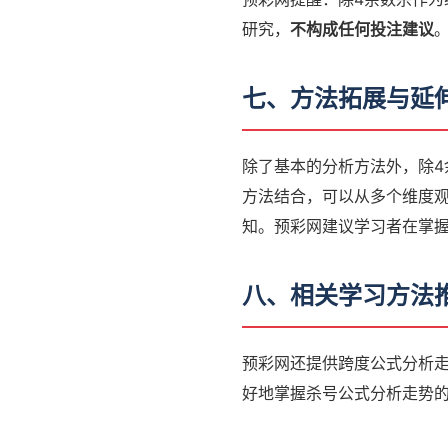
研究，
不构成任何投注建议
七、方法拓展与延
除了基本的分析方法外，除4
方法结合，可以从多个维度
知。预彩网建议学习者在掌
八、相关学习方法
预彩网还提供跨度公式分析
好地掌握杀号公式分析走势