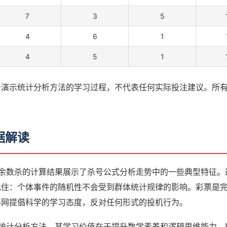
7
3
5
4
6
1
4
5
1
于演示统计分析方法的学习过程，不代表任何实际投注建议。所
据解读
4余数杀的计算结果展示了杀号公式分析走势中的一些典型特征。
记住：个体事件的随机性不会受到群体统计规律的影响。彩票是
彩网提倡科学的学习态度，反对任何形式的投机行为。
为统计分析方法，其学习价值在于提升数学素养和逻辑思维能力。