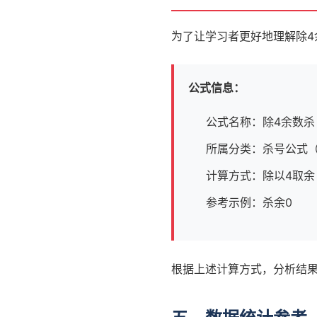
为了让学习者更好地理解除
公式信息：
公式名称：除4余数杀
所属分类：杀号公式
计算方式：除以4取余
参考示例：杀余0
根据上述计算方式，分析结