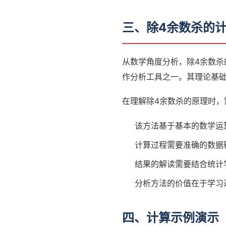
三、除4余数杀的
从数学角度分析，除4余数杀
作分析工具之一。其理论基
在理解除4余数杀的原理时，
该方法基于基本的数学运
计算过程需要准确的数据
结果的解读需要结合统计
分析方法的价值在于学习
四、计算示例演示