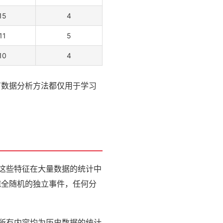
15
4
11
5
10
4
有数据分析方法都仅用于学习
这些特征在大量数据的统计中
完全随机的独立事件，任何分
所有内容均为历史数据的统计