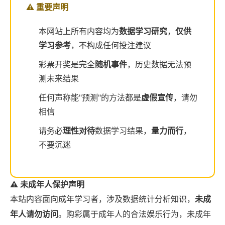
⚠️ 重要声明
本网站上所有内容均为
数据学习研究
，
仅供
学习参考
，不构成任何投注建议
彩票开奖是完全
随机事件
，历史数据无法预
测未来结果
任何声称能"预测"的方法都是
虚假宣传
，请勿
相信
请务必
理性对待
数据学习结果，
量力而行
，
不要沉迷
⚠️ 未成年人保护声明
本站内容面向成年学习者，涉及数据统计分析知识，
未成
年人请勿访问
。购彩属于成年人的合法娱乐行为，未成年