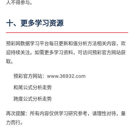
人不得参与。
十、更多学习资源
预彩网数据学习平台每日更新和值分析方法相关内容，欢
迎持续关注。如需更多学习资料，可访问预彩官方网站获
取。
预彩官方网站：www.36932.com
和尾公式分析走势
跨度公式分析走势
再次提醒：所有内容仅供学习研究参考，请理性对待，量
力而行。