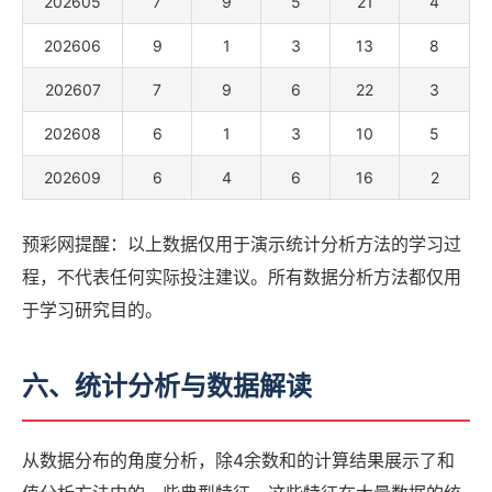
202605
7
9
5
21
4
202606
9
1
3
13
8
202607
7
9
6
22
3
202608
6
1
3
10
5
202609
6
4
6
16
2
预彩网提醒：以上数据仅用于演示统计分析方法的学习过
程，不代表任何实际投注建议。所有数据分析方法都仅用
于学习研究目的。
六、统计分析与数据解读
从数据分布的角度分析，除4余数和的计算结果展示了和