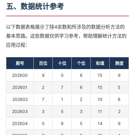
五、数据统计参考
以下数据表格展示了除4余数和所涉及的数据分析方法的
基本思路。这些数据仅供学习参考，帮助理解统计方法的
应用过程：
期号
百位
十位
个位
和值
跨度
202600
9
0
6
15
9
202601
2
7
6
15
5
202602
7
1
2
10
6
202603
3
5
3
11
2
202604
0
9
5
14
9