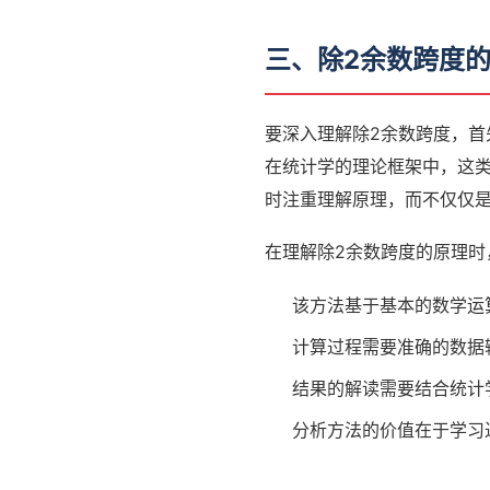
三、除2余数跨度
要深入理解除2余数跨度，首
在统计学的理论框架中，这
时注重理解原理，而不仅仅
在理解除2余数跨度的原理时
该方法基于基本的数学运
计算过程需要准确的数据
结果的解读需要结合统计
分析方法的价值在于学习