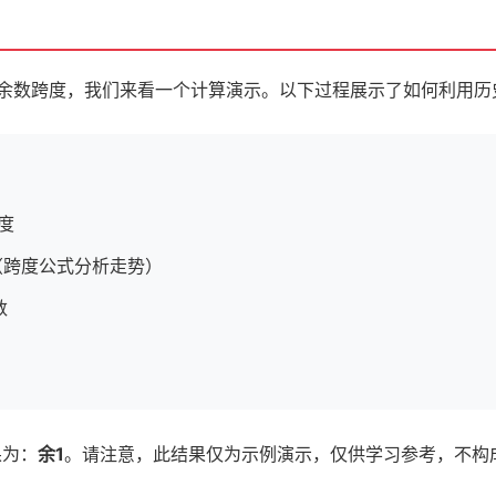
2余数跨度，我们来看一个计算演示。以下过程展示了如何利用历
度
（跨度公式分析走势）
数
果为：
余1
。请注意，此结果仅为示例演示，仅供学习参考，不构