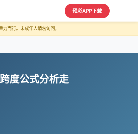
预彩APP下载
，量力而行。未成年人请勿访问。
（跨度公式分析走