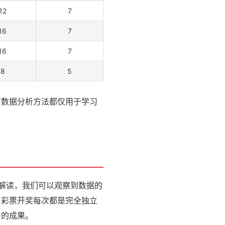
12
7
16
7
16
7
8
5
有数据分析方法都仅用于学习
解读，我们可以观察到数据的
。彩票开奖每次都是完全独立
习的成果。