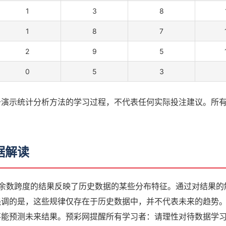
1
3
8
1
8
7
2
9
5
0
5
3
于演示统计分析方法的学习过程，不代表任何实际投注建议。所
据解读
2余数跨度的结果反映了历史数据的某些分布特征。通过对结果的
强调的是，这些规律仅存在于历史数据中，并不代表未来的趋势
不能预测未来结果。预彩网提醒所有学习者：请理性对待数据学