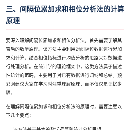
三、间隔位累加求和相位分析法的计算
原理
要深入理解间隔位累加求和相位分析法，首先需要了解其
背后的数学原理。该方法主要利用对间隔位数据进行累加
求和计算，结合相位指标进行均值分析的思路来对数据进
行处理分析。在统计学的理论框架中，这类方法属于描述
性统计的范畴，主要用于对已有数据进行归纳和总结。预
彩网建议大家在学习时注重理解原理，而不仅仅是记忆步
骤。
在理解间隔位累加求和相位分析法的原理时，需要注意以
下几个要点：
该方法基于基本的数学运算和统计分析思想