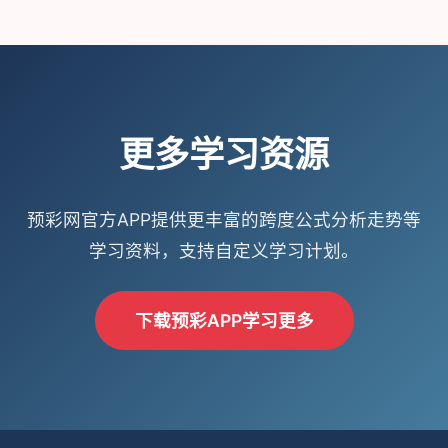
更多学习资源
预彩网官方APP提供更丰富的跨度公式分析走势等
学习资料，支持自定义学习计划。
下载预彩APP学习更多