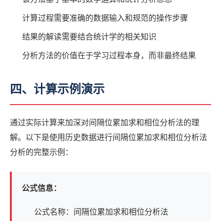
计算过程需要准确的数据输入和规范的操作步骤
结果的解读需要结合统计学的相关知识
分析方法的价值在于学习过程本身，而非最终结果
四、计算示例演示
通过实际计算来加深对间隔位累加求和相位分析法的理
解。以下是使用历史数据进行间隔位累加求和相位分析法
分析的完整示例：
公式信息：
公式名称：间隔位累加求和相位分析法