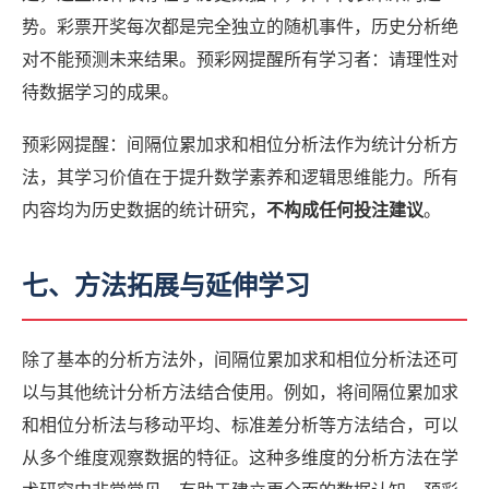
势。彩票开奖每次都是完全独立的随机事件，历史分析绝
对不能预测未来结果。预彩网提醒所有学习者：请理性对
待数据学习的成果。
预彩网提醒：间隔位累加求和相位分析法作为统计分析方
法，其学习价值在于提升数学素养和逻辑思维能力。所有
内容均为历史数据的统计研究，
不构成任何投注建议
。
七、方法拓展与延伸学习
除了基本的分析方法外，间隔位累加求和相位分析法还可
以与其他统计分析方法结合使用。例如，将间隔位累加求
和相位分析法与移动平均、标准差分析等方法结合，可以
从多个维度观察数据的特征。这种多维度的分析方法在学