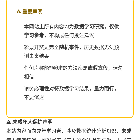
⚠️ 重要声明
本网站上所有内容均为
数据学习研究
，
仅供
学习参考
，不构成任何投注建议
彩票开奖是完全
随机事件
，历史数据无法预
测未来结果
任何声称能"预测"的方法都是
虚假宣传
，请勿
相信
请务必
理性对待
数据学习结果，
量力而行
，
不要沉迷
⚠️ 未成年人保护声明
本站内容面向成年学习者，涉及数据统计分析知识，
未成