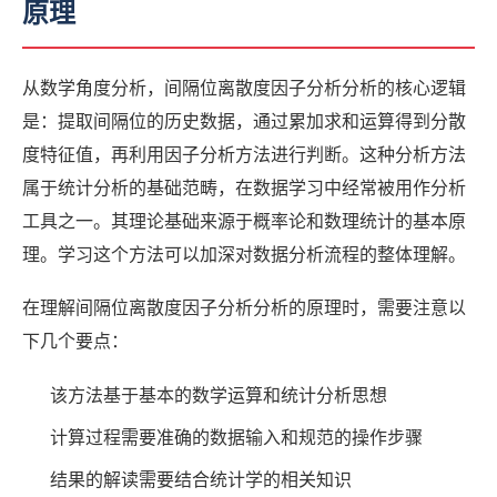
原理
从数学角度分析，间隔位离散度因子分析分析的核心逻辑
是：提取间隔位的历史数据，通过累加求和运算得到分散
度特征值，再利用因子分析方法进行判断。这种分析方法
属于统计分析的基础范畴，在数据学习中经常被用作分析
工具之一。其理论基础来源于概率论和数理统计的基本原
理。学习这个方法可以加深对数据分析流程的整体理解。
在理解间隔位离散度因子分析分析的原理时，需要注意以
下几个要点：
该方法基于基本的数学运算和统计分析思想
计算过程需要准确的数据输入和规范的操作步骤
结果的解读需要结合统计学的相关知识