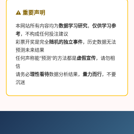
⚠️ 重要声明
本网站所有内容均为
数据学习研究
，
仅供学习参
考
，不构成任何投注建议
彩票开奖是完全
随机的独立事件
，历史数据无法
预测未来结果
任何声称能"预测"的方法都是
虚假宣传
，请勿相
信
请务必
理性看待
数据分析结果，
量力而行
，不要
沉迷