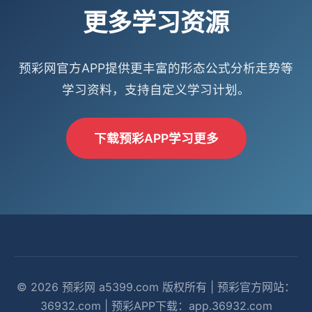
更多学习资源
预彩网官方APP提供更丰富的形态公式分析走势等
学习资料，支持自定义学习计划。
下载预彩APP学习更多
© 2026 预彩网 a5399.com 版权所有 | 预彩官方网站：
36932.com | 预彩APP下载：app.36932.com