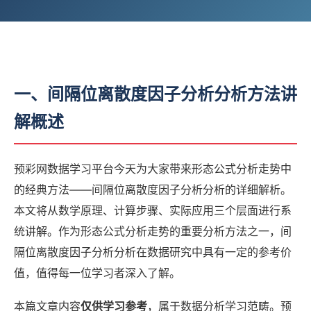
一、间隔位离散度因子分析分析方法讲
解概述
预彩网数据学习平台今天为大家带来形态公式分析走势中
的经典方法——间隔位离散度因子分析分析的详细解析。
本文将从数学原理、计算步骤、实际应用三个层面进行系
统讲解。作为形态公式分析走势的重要分析方法之一，间
隔位离散度因子分析分析在数据研究中具有一定的参考价
值，值得每一位学习者深入了解。
本篇文章内容
仅供学习参考
，属于数据分析学习范畴。预