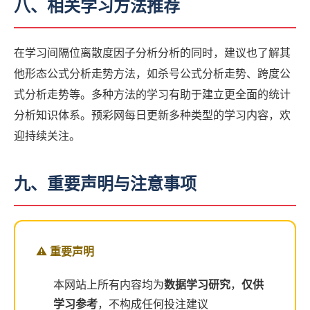
八、相关学习方法推荐
在学习间隔位离散度因子分析分析的同时，建议也了解其
他形态公式分析走势方法，如杀号公式分析走势、跨度公
式分析走势等。多种方法的学习有助于建立更全面的统计
分析知识体系。预彩网每日更新多种类型的学习内容，欢
迎持续关注。
九、重要声明与注意事项
⚠️ 重要声明
本网站上所有内容均为
数据学习研究
，
仅供
学习参考
，不构成任何投注建议