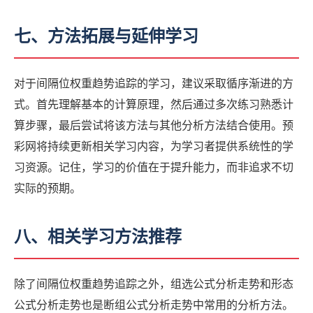
七、方法拓展与延伸学习
对于间隔位权重趋势追踪的学习，建议采取循序渐进的方
式。首先理解基本的计算原理，然后通过多次练习熟悉计
算步骤，最后尝试将该方法与其他分析方法结合使用。预
彩网将持续更新相关学习内容，为学习者提供系统性的学
习资源。记住，学习的价值在于提升能力，而非追求不切
实际的预期。
八、相关学习方法推荐
除了间隔位权重趋势追踪之外，组选公式分析走势和形态
公式分析走势也是断组公式分析走势中常用的分析方法。