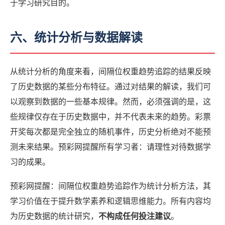
于学习研究目的。
六、统计分析与数据解读
从统计分析的角度来看，间隔位权重趋势追踪的结果反映
了历史数据的某些分布特征。通过对结果的解读，我们可
以观察到数据的一些基本规律。然而，必须强调的是，这
些规律仅存在于历史数据中，并不代表未来的趋势。彩票
开奖每次都是完全独立的随机事件，历史分析绝对不能预
测未来结果。预彩网提醒所有学习者：请理性对待数据学
习的成果。
预彩网提醒：间隔位权重趋势追踪作为统计分析方法，其
学习价值在于提升数学素养和逻辑思维能力。所有内容均
为历史数据的统计研究，
不构成任何投注建议
。