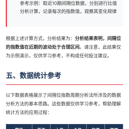
参考示例：取近10期间隔位数据，分别进行比值
分析计算，记录每次的指数值，观察其变化规律
根据上述计算方式，分析结果为：
分析结果表明，间隔位
的指数值在近期的波动处于合理区间
。请注意，此结果仅
为示例演示，仅供学习参考，不构成任何投注建议。
五、数据统计参考
以下数据表格展示了间隔位指数周期分析法所涉及的数据
分析方法的基本思路。这些数据仅供学习参考，帮助理解
统计方法的应用过程：