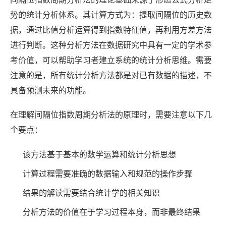
势的统计分析体系。其计算方式为：提取间隔位的历史数
据，通过比值分析运算得到指数特征值，再利用方差方法
进行判断。这种分析方法在数据研究中具有一定的学术参
考价值，可以帮助学习者建立系统的统计分析思维。需要
注意的是，所有统计分析方法都是对已有数据的描述，不
具备预测未来的功能。
在理解间隔位指数周期分析法的原理时，需要注意以下几
个要点：
该方法基于基本的数学运算和统计分析思想
计算过程需要准确的数据输入和规范的操作步骤
结果的解读需要结合统计学的相关知识
分析方法的价值在于学习过程本身，而非最终结果