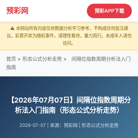
预彩网
预彩APP下载
⚠️ 本网站所有内容仅供数据分析学习参考，不构成任何投注建
议。彩票开奖为随机事件，请理性看待，量力而行。未成年人请勿
访问。
首页
>
形态公式分析走势
>
间隔位指数周期分析法入门
指南
【2026年07月07日】间隔位指数周期分
析法入门指南（形态公式分析走势）
2026-07-07
|
来源：预彩网
|
形态公式分析走势