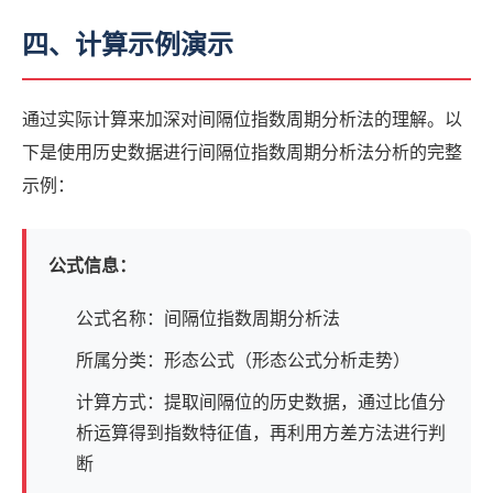
四、计算示例演示
通过实际计算来加深对间隔位指数周期分析法的理解。以
下是使用历史数据进行间隔位指数周期分析法分析的完整
示例：
公式信息：
公式名称：间隔位指数周期分析法
所属分类：形态公式（形态公式分析走势）
计算方式：提取间隔位的历史数据，通过比值分
析运算得到指数特征值，再利用方差方法进行判
断