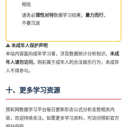
相信
请务必
理性对待
数据学习结果，
量力而行
，
不要沉迷
⚠️ 未成年人保护声明
本站内容面向成年学习者，涉及数据统计分析知识，
未成
年人请勿访问
。购彩属于成年人的合法娱乐行为，未成年
人不得参与。
十、更多学习资源
预彩网数据学习平台每日更新形态公式分析走势相关内
容，欢迎持续关注。如需更多学习资料，可访问预彩官方
网站获取。