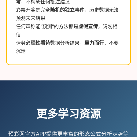
考
，不构成任何投注建议
彩票开奖是完全
随机的独立事件
，历史数据无法
预测未来结果
任何声称能"预测"的方法都是
虚假宣传
，请勿相
信
请务必
理性看待
数据分析结果，
量力而行
，不要
沉迷
更多学习资源
预彩网官方APP提供更丰富的形态公式分析走势等