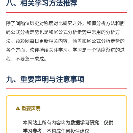
八、相关学习方法推荐
除了间隔位历史对称度对比研究之外，和值分析方法和胆
码公式分析走势也是和尾公式分析走势中常用的分析方
法。预彩网每日更新相关内容，涵盖和尾公式分析走势的
各个方面，欢迎持续关注学习。学习是一个循序渐进的过
程，不要急于求成。
九、重要声明与注意事项
⚠️ 重要声明
本网站上所有内容均为
数据学习研究
，
仅供
学习参考
，不构成任何投注建议