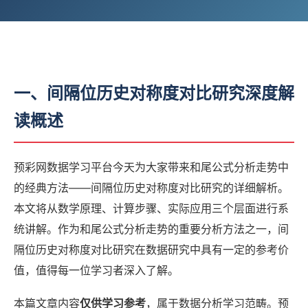
一、间隔位历史对称度对比研究深度解
读概述
预彩网数据学习平台今天为大家带来和尾公式分析走势中
的经典方法——间隔位历史对称度对比研究的详细解析。
本文将从数学原理、计算步骤、实际应用三个层面进行系
统讲解。作为和尾公式分析走势的重要分析方法之一，间
隔位历史对称度对比研究在数据研究中具有一定的参考价
值，值得每一位学习者深入了解。
本篇文章内容
仅供学习参考
，属于数据分析学习范畴。预