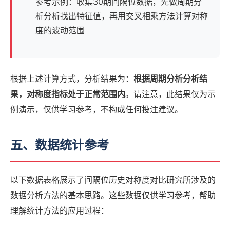
参考示例：收集30期间隔位数据，先做周期分
析分析找出特征值，再用交叉相乘方法计算对称
度的波动范围
根据上述计算方式，分析结果为：
根据周期分析分析结
果，对称度指标处于正常范围内
。请注意，此结果仅为示
例演示，仅供学习参考，不构成任何投注建议。
五、数据统计参考
以下数据表格展示了间隔位历史对称度对比研究所涉及的
数据分析方法的基本思路。这些数据仅供学习参考，帮助
理解统计方法的应用过程：