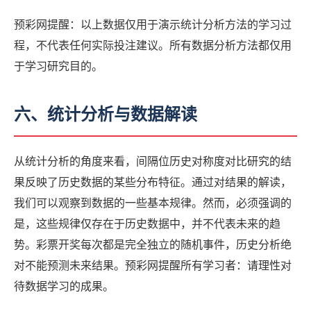
预彩网提醒：以上数据仅用于演示统计分析方法的学习过
程，不代表任何实际投注建议。所有数据分析方法都仅用
于学习研究目的。
六、统计分析与数据解读
从统计分析的角度来看，间隔位历史对称度对比研究的结
果反映了历史数据的某些分布特征。通过对结果的解读，
我们可以观察到数据的一些基本规律。然而，必须强调的
是，这些规律仅存在于历史数据中，并不代表未来的趋
势。彩票开奖每次都是完全独立的随机事件，历史分析绝
对不能预测未来结果。预彩网提醒所有学习者：请理性对
待数据学习的成果。