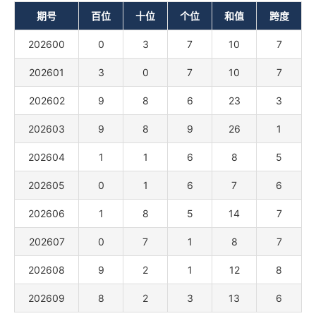
期号
百位
十位
个位
和值
跨度
202600
0
3
7
10
7
202601
3
0
7
10
7
202602
9
8
6
23
3
202603
9
8
9
26
1
202604
1
1
6
8
5
202605
0
1
6
7
6
202606
1
8
5
14
7
202607
0
7
1
8
7
202608
9
2
1
12
8
202609
8
2
3
13
6