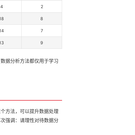
4
2
18
8
14
7
13
9
有数据分析方法都仅用于学习
这个方法，可以提升数据处理
再次强调：请理性对待数据分