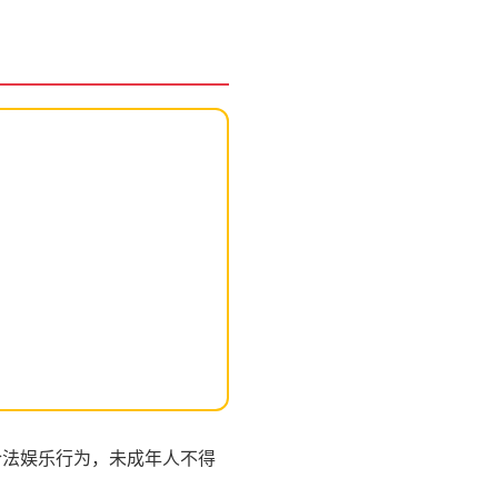
合法娱乐行为，未成年人不得