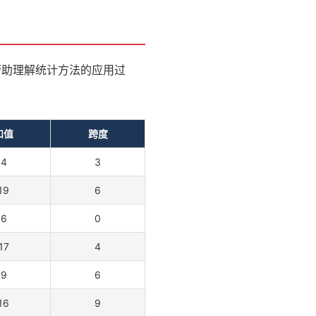
帮助理解统计方法的应用过
和值
跨度
4
3
19
6
6
0
17
4
9
6
16
9