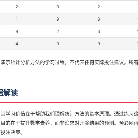
2
0
2
1
9
8
9
2
3
4
0
9
于演示统计分析方法的学习过程，不代表任何实际投注建议。所
据解读
，其学习价值在于帮助我们理解统计方法的基本原理。通过练习
的目的在于提升数学素养，而非追求对开奖结果的预测。预彩网
何投注决策。