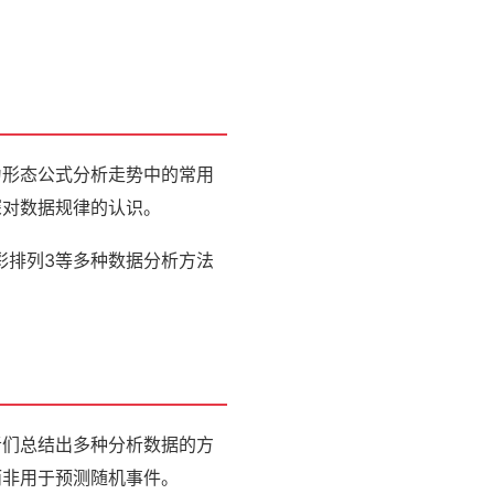
为形态公式分析走势中的常用
深对数据规律的认识。
彩排列3等多种数据分析方法
者们总结出多种分析数据的方
而非用于预测随机事件。