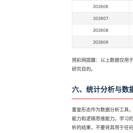
202606
202607
202608
202609
预彩网提醒：以上数据仅用
研究目的。
六、统计分析与数
重复形态作为数据分析工具
能力和逻辑思维能力。学习
析的结果，不要将其用于任