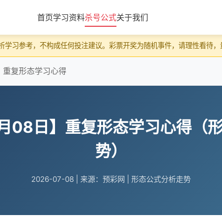
首页
学习资料
杀号公式
关于我们
分析学习参考，不构成任何投注建议。彩票开奖为随机事件，请理性看待
重复形态学习心得
07月08日】重复形态学习心得（
势）
2026-07-08
|
来源：预彩网
|
形态公式分析走势