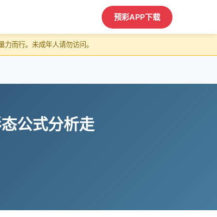
预彩APP下载
，量力而行。未成年人请勿访问。
形态公式分析走