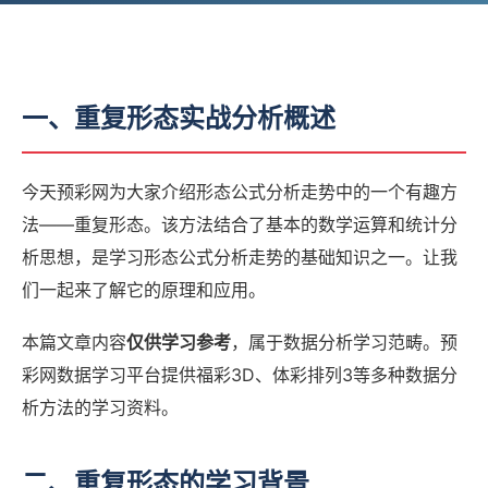
一、重复形态实战分析概述
今天预彩网为大家介绍形态公式分析走势中的一个有趣方
法——重复形态。该方法结合了基本的数学运算和统计分
析思想，是学习形态公式分析走势的基础知识之一。让我
们一起来了解它的原理和应用。
本篇文章内容
仅供学习参考
，属于数据分析学习范畴。预
彩网数据学习平台提供福彩3D、体彩排列3等多种数据分
析方法的学习资料。
二、重复形态的学习背景