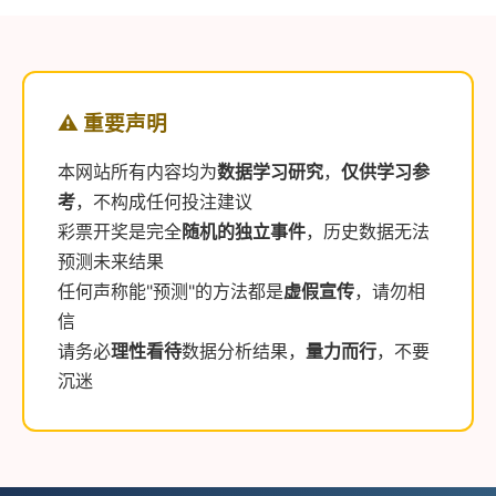
⚠️ 重要声明
本网站所有内容均为
数据学习研究
，
仅供学习参
考
，不构成任何投注建议
彩票开奖是完全
随机的独立事件
，历史数据无法
预测未来结果
任何声称能"预测"的方法都是
虚假宣传
，请勿相
信
请务必
理性看待
数据分析结果，
量力而行
，不要
沉迷