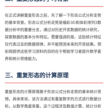
在正式讲解重复形态之前，先了解一下形态公式分析走势
的基本背景。形态公式分析走势是福彩3D和体彩排列3数
据分析中的重要分支，通过对历史开奖数据的统计研究，
探索数据的基本分布特征。需要强调的是，这些统计特征
仅代表过去的数据规律，并不能预测未来的开奖结果。预
彩网提供这些学习资料的目的在于帮助学习者提升数学素
养和统计思维能力。
三、重复形态的计算原理
重复形态的计算原理基于形态公式分析走势的基本统计思
想。具体来说，该方法通过有重复数字的方式进行数据分
析。从数学角度来看，这个过程涉及数值计算、统计分析