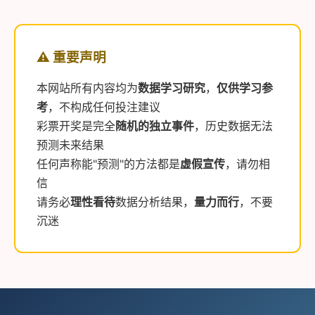
⚠️ 重要声明
本网站所有内容均为
数据学习研究
，
仅供学习参
考
，不构成任何投注建议
彩票开奖是完全
随机的独立事件
，历史数据无法
预测未来结果
任何声称能"预测"的方法都是
虚假宣传
，请勿相
信
请务必
理性看待
数据分析结果，
量力而行
，不要
沉迷