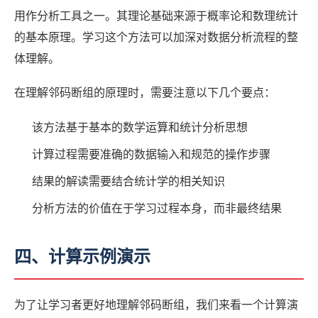
用作分析工具之一。其理论基础来源于概率论和数理统计
的基本原理。学习这个方法可以加深对数据分析流程的整
体理解。
在理解邻码断组的原理时，需要注意以下几个要点：
该方法基于基本的数学运算和统计分析思想
计算过程需要准确的数据输入和规范的操作步骤
结果的解读需要结合统计学的相关知识
分析方法的价值在于学习过程本身，而非最终结果
四、计算示例演示
为了让学习者更好地理解邻码断组，我们来看一个计算演