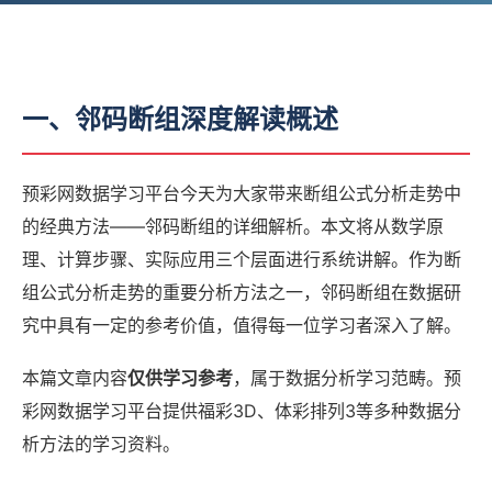
一、邻码断组深度解读概述
预彩网数据学习平台今天为大家带来断组公式分析走势中
的经典方法——邻码断组的详细解析。本文将从数学原
理、计算步骤、实际应用三个层面进行系统讲解。作为断
组公式分析走势的重要分析方法之一，邻码断组在数据研
究中具有一定的参考价值，值得每一位学习者深入了解。
本篇文章内容
仅供学习参考
，属于数据分析学习范畴。预
彩网数据学习平台提供福彩3D、体彩排列3等多种数据分
析方法的学习资料。