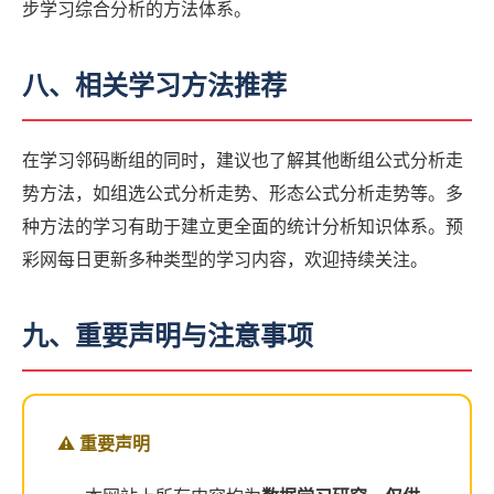
步学习综合分析的方法体系。
八、相关学习方法推荐
在学习邻码断组的同时，建议也了解其他断组公式分析走
势方法，如组选公式分析走势、形态公式分析走势等。多
种方法的学习有助于建立更全面的统计分析知识体系。预
彩网每日更新多种类型的学习内容，欢迎持续关注。
九、重要声明与注意事项
⚠️ 重要声明