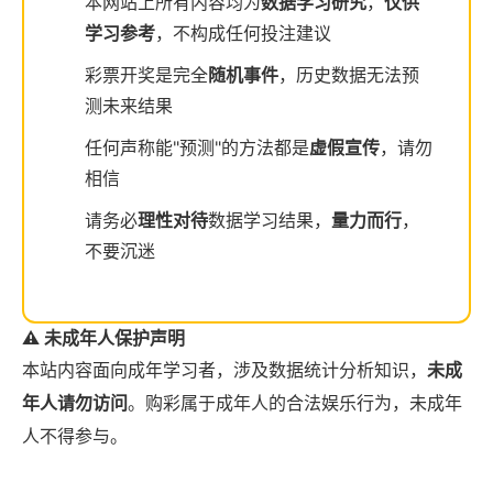
本网站上所有内容均为
数据学习研究
，
仅供
学习参考
，不构成任何投注建议
彩票开奖是完全
随机事件
，历史数据无法预
测未来结果
任何声称能"预测"的方法都是
虚假宣传
，请勿
相信
请务必
理性对待
数据学习结果，
量力而行
，
不要沉迷
⚠️ 未成年人保护声明
本站内容面向成年学习者，涉及数据统计分析知识，
未成
年人请勿访问
。购彩属于成年人的合法娱乐行为，未成年
人不得参与。