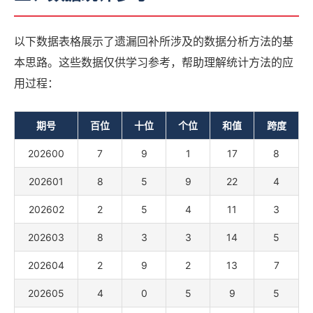
以下数据表格展示了遗漏回补所涉及的数据分析方法的基
本思路。这些数据仅供学习参考，帮助理解统计方法的应
用过程：
期号
百位
十位
个位
和值
跨度
202600
7
9
1
17
8
202601
8
5
9
22
4
202602
2
5
4
11
3
202603
8
3
3
14
5
202604
2
9
2
13
7
202605
4
0
5
9
5