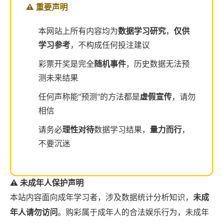
⚠️ 重要声明
本网站上所有内容均为
数据学习研究
，
仅供
学习参考
，不构成任何投注建议
彩票开奖是完全
随机事件
，历史数据无法预
测未来结果
任何声称能"预测"的方法都是
虚假宣传
，请勿
相信
请务必
理性对待
数据学习结果，
量力而行
，
不要沉迷
⚠️ 未成年人保护声明
本站内容面向成年学习者，涉及数据统计分析知识，
未成
年人请勿访问
。购彩属于成年人的合法娱乐行为，未成年