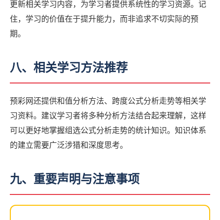
更新相关学习内容，为学习者提供系统性的学习资源。记
住，学习的价值在于提升能力，而非追求不切实际的预
期。
八、相关学习方法推荐
预彩网还提供和值分析方法、跨度公式分析走势等相关学
习资料。建议学习者将多种分析方法结合起来理解，这样
可以更好地掌握组选公式分析走势的统计知识。知识体系
的建立需要广泛涉猎和深度思考。
九、重要声明与注意事项