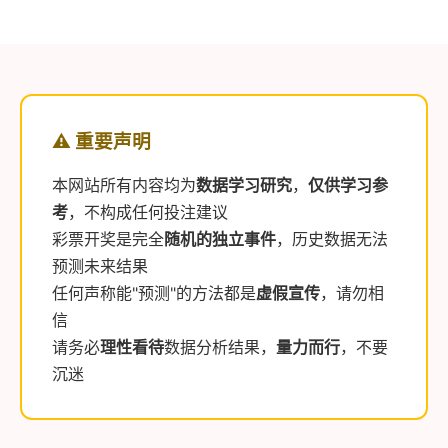
⚠️ 重要声明
本网站所有内容均为
数据学习研究
，
仅供学习参
考
，不构成任何投注建议
彩票开奖是完全
随机的独立事件
，历史数据无法
预测未来结果
任何声称能"预测"的方法都是
虚假宣传
，请勿相
信
请务必
理性看待
数据分析结果，
量力而行
，不要
沉迷