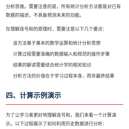
分析思维。需要注意的是，所有统计分析方法都是对已有
数据的描述，不具备预测未来的功能。
在理解连号和的原理时，需要注意以下几个要点：
该方法基于基本的数学运算和统计分析思想
计算过程需要准确的数据输入和规范的操作步骤
结果的解读需要结合统计学的相关知识
分析方法的价值在于学习过程本身，而非最终结果
四、计算示例演示
为了让学习者更好地理解连号和，我们来看一个计算演
示。以下过程展示了如何利用历史数据进行分析：