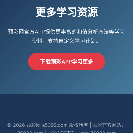
更多学习资源
预彩网官方APP提供更丰富的和值分析方法等学习
资料，支持自定义学习计划。
下载预彩APP学习更多
© 2026 预彩网 a5399.com 版权所有 | 预彩官方网站：