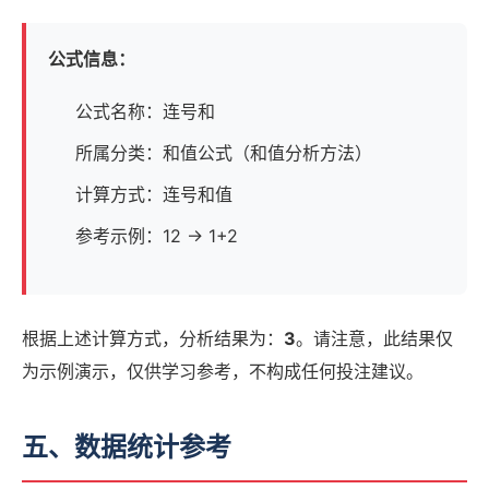
公式信息：
公式名称：连号和
所属分类：和值公式（和值分析方法）
计算方式：连号和值
参考示例：12 → 1+2
根据上述计算方式，分析结果为：
3
。请注意，此结果仅
为示例演示，仅供学习参考，不构成任何投注建议。
五、数据统计参考