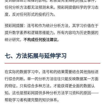
受到群体统计规律的影响。彩票是完全随机的独立事件，
任何分析方法都无法预测未来。预彩网提倡科学的学习态
度，反对任何形式的投机行为。
预彩网提醒：连号和作为统计分析方法，其学习价值在于
提升数学素养和逻辑思维能力。所有内容均为历史数据的
统计研究，
不构成任何投注建议
。
七、方法拓展与延伸学习
在实际的数据学习中，连号和的结果需要结合其他指标进
行综合判断。单一的分析方法往往只能反映数据某一方面
的特征，只有综合多种方法，才能获得更全面的数据认
知。这也是预彩网提供多种分析方法学习资料的原因——
帮助学习者构建完整的知识体系。