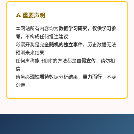
⚠️ 重要声明
本网站所有内容均为
数据学习研究
，
仅供学习参
考
，不构成任何投注建议
彩票开奖是完全
随机的独立事件
，历史数据无法
预测未来结果
任何声称能"预测"的方法都是
虚假宣传
，请勿相
信
请务必
理性看待
数据分析结果，
量力而行
，不要
沉迷