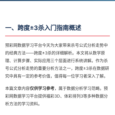
一、跨度±3杀入门指南概述
预彩网数据学习平台今天为大家带来杀号公式分析走势中
的经典方法——跨度±3杀的详细解析。本文将从数学原
理、计算步骤、实际应用三个层面进行系统讲解。作为杀
号公式分析走势的重要分析方法之一，跨度±3杀在数据研
究中具有一定的参考价值，值得每一位学习者深入了解。
本篇文章内容
仅供学习参考
，属于数据分析学习范畴。预
彩网数据学习平台提供福彩3D、体彩排列3等多种数据分
析方法的学习资料。