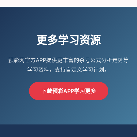
更多学习资源
预彩网官方APP提供更丰富的杀号公式分析走势等
学习资料，支持自定义学习计划。
下载预彩APP学习更多