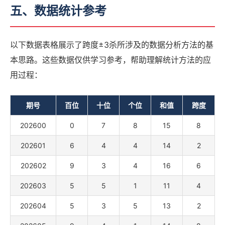
五、数据统计参考
以下数据表格展示了跨度±3杀所涉及的数据分析方法的基
本思路。这些数据仅供学习参考，帮助理解统计方法的应
用过程：
期号
百位
十位
个位
和值
跨度
202600
0
7
8
15
8
202601
6
4
4
14
2
202602
9
3
4
16
6
202603
5
5
1
11
4
202604
5
3
5
13
2