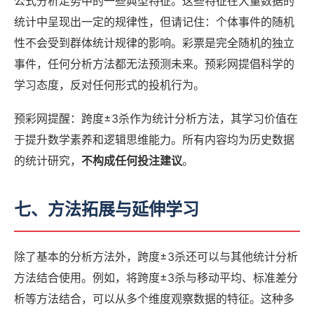
公式分析走势中的一些典型特征。这些特征在大量数据的
统计中呈现出一定的规律性，但请记住：个体事件的随机
性不会受到群体统计规律的影响。彩票是完全随机的独立
事件，任何分析方法都无法预测未来。预彩网提倡科学的
学习态度，反对任何形式的投机行为。
预彩网提醒：跨度±3杀作为统计分析方法，其学习价值在
于提升数学素养和逻辑思维能力。所有内容均为历史数据
的统计研究，
不构成任何投注建议
。
七、方法拓展与延伸学习
除了基本的分析方法外，跨度±3杀还可以与其他统计分析
方法结合使用。例如，将跨度±3杀与移动平均、标准差分
析等方法结合，可以从多个维度观察数据的特征。这种多