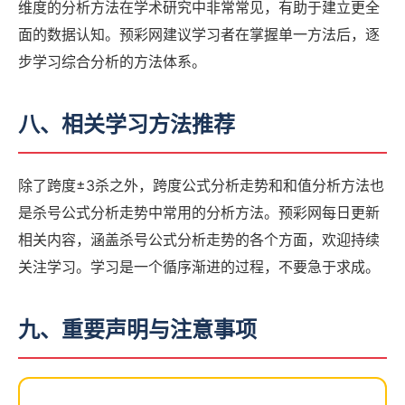
维度的分析方法在学术研究中非常常见，有助于建立更全
面的数据认知。预彩网建议学习者在掌握单一方法后，逐
步学习综合分析的方法体系。
八、相关学习方法推荐
除了跨度±3杀之外，跨度公式分析走势和和值分析方法也
是杀号公式分析走势中常用的分析方法。预彩网每日更新
相关内容，涵盖杀号公式分析走势的各个方面，欢迎持续
关注学习。学习是一个循序渐进的过程，不要急于求成。
九、重要声明与注意事项