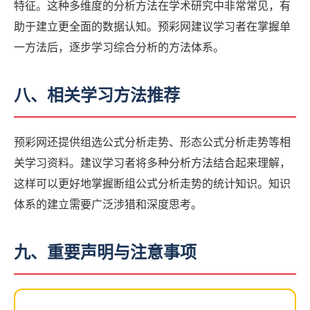
特征。这种多维度的分析方法在学术研究中非常常见，有
助于建立更全面的数据认知。预彩网建议学习者在掌握单
一方法后，逐步学习综合分析的方法体系。
八、相关学习方法推荐
预彩网还提供组选公式分析走势、形态公式分析走势等相
关学习资料。建议学习者将多种分析方法结合起来理解，
这样可以更好地掌握断组公式分析走势的统计知识。知识
体系的建立需要广泛涉猎和深度思考。
九、重要声明与注意事项