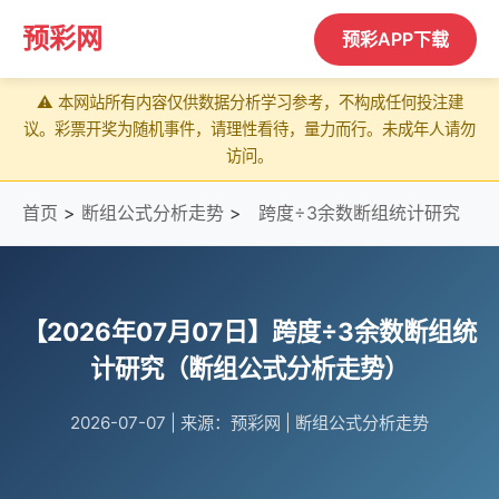
预彩网
预彩APP下载
⚠️ 本网站所有内容仅供数据分析学习参考，不构成任何投注建
议。彩票开奖为随机事件，请理性看待，量力而行。未成年人请勿
访问。
首页
>
断组公式分析走势
>
跨度÷3余数断组统计研究
【2026年07月07日】跨度÷3余数断组统
计研究（断组公式分析走势）
2026-07-07
|
来源：预彩网
|
断组公式分析走势