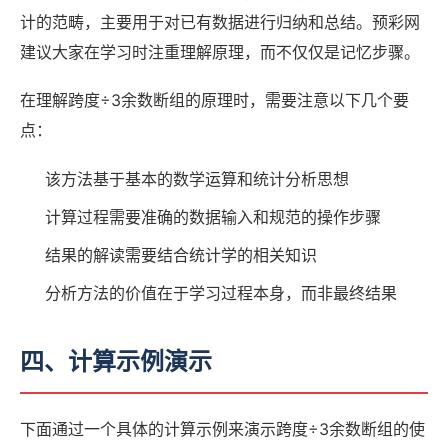
计的范畴，主要用于对已有数据进行归纳和总结。预彩网
建议大家在学习时注重理解原理，而不仅仅是记忆步骤。
在理解跨度÷3余数断组的原理时，需要注意以下几个要
点：
该方法基于基本的数学运算和统计分析思想
计算过程需要准确的数据输入和规范的操作步骤
结果的解读需要结合统计学的相关知识
分析方法的价值在于学习过程本身，而非最终结果
四、计算示例演示
下面通过一个具体的计算示例来演示跨度÷3余数断组的使