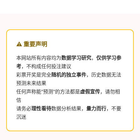
⚠️ 重要声明
本网站所有内容均为
数据学习研究
，
仅供学习参
考
，不构成任何投注建议
彩票开奖是完全
随机的独立事件
，历史数据无法
预测未来结果
任何声称能"预测"的方法都是
虚假宣传
，请勿相
信
请务必
理性看待
数据分析结果，
量力而行
，不要
沉迷