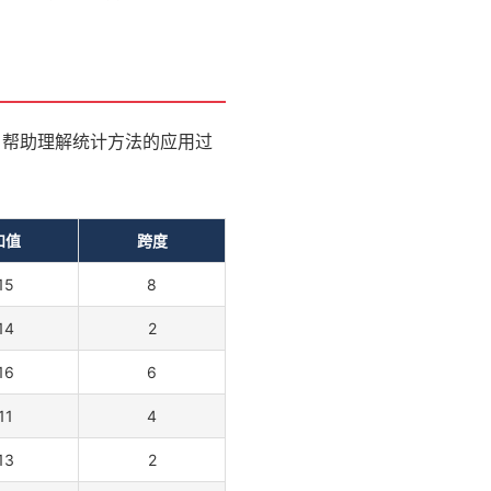
，帮助理解统计方法的应用过
和值
跨度
15
8
14
2
16
6
11
4
13
2