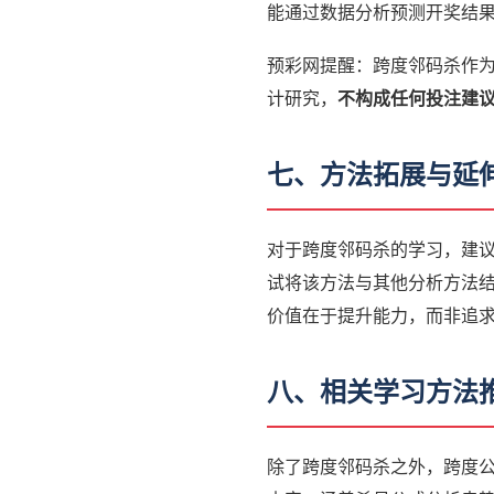
能通过数据分析预测开奖结
预彩网提醒：跨度邻码杀作
计研究，
不构成任何投注建
七、方法拓展与延
对于跨度邻码杀的学习，建
试将该方法与其他分析方法
价值在于提升能力，而非追
八、相关学习方法
除了跨度邻码杀之外，跨度