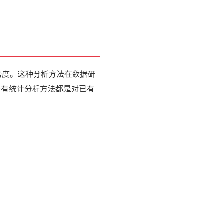
跨度。这种分析方法在数据研
所有统计分析方法都是对已有