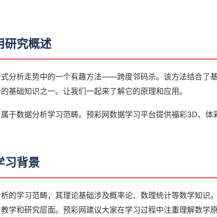
用研究概述
公式分析走势中的一个有趣方法——跨度邻码杀。该方法结合了
势的基础知识之一。让我们一起来了解它的原理和应用。
，属于数据分析学习范畴。预彩网数据学习平台提供福彩3D、体
学习背景
分析的学习范畴，其理论基础涉及概率论、数理统计等数学知识
在教学和研究层面。预彩网建议大家在学习过程中注重理解数学