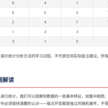
9
4
1
6
5
5
2
4
7
1
3
3
3
1
5
于演示统计分析方法的学习过程，不代表任何实际投注建议。所
据解读
果进行统计，我们可以观察到数据的一些基本特征，如集中趋势
用中必须保持清醒的认识——每次开奖都是独立的随机事件，不