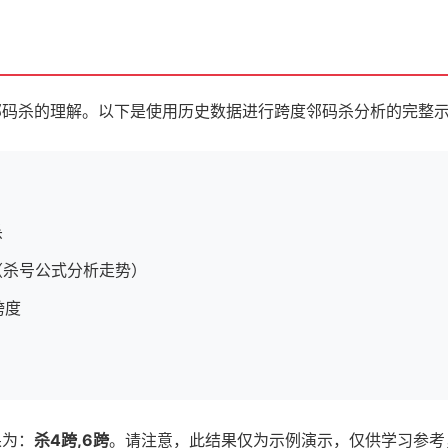
邻码杀的理解。以下是使用历史数据进行跨度邻码杀分析的完整
杀
（杀号公式分析走势）
跨度
果为：
杀4跨,6跨
。请注意，此结果仅为示例演示，仅供学习参考