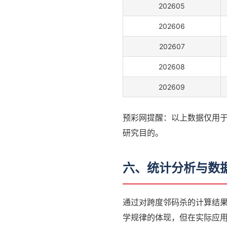
202605
202606
202607
202608
202609
预彩网提醒：以上数据仅用
研究目的。
六、统计分析与数
通过对跨度邻码杀的计算结
学规律的体现，但在实际应