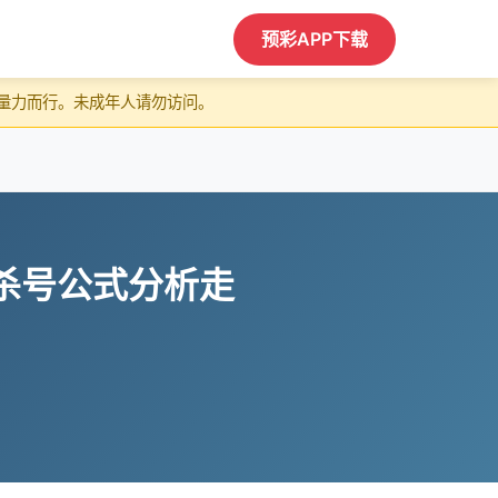
预彩APP下载
，量力而行。未成年人请勿访问。
（杀号公式分析走