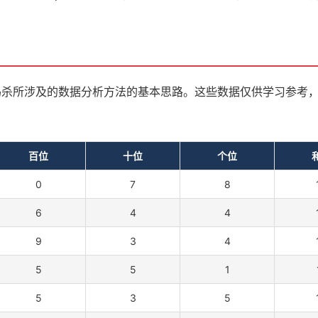
码杀所涉及的数据分析方法的基本思路。这些数据仅供学习参考
百位
十位
个位
0
7
8
6
4
4
9
3
4
5
5
1
5
3
5