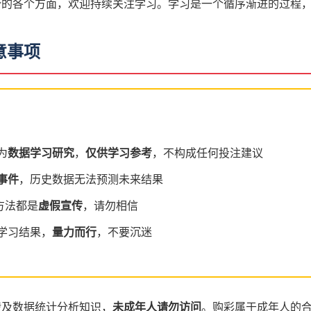
势的各个方面，欢迎持续关注学习。学习是一个循序渐进的过程
意事项
为
数据学习研究
，
仅供学习参考
，不构成任何投注建议
事件
，历史数据无法预测未来结果
方法都是
虚假宣传
，请勿相信
学习结果，
量力而行
，不要沉迷
涉及数据统计分析知识，
未成年人请勿访问
。购彩属于成年人的