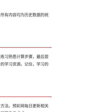
。所有内容均为历史数据的统
次练习熟悉计算步骤，最后尝
性的学习资源。记住，学习的
析方法。预彩网每日更新相关