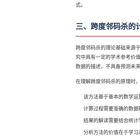
式。
三、跨度邻码杀的
跨度邻码杀的理论基础来源于
究中具有一定的学术参考价
数据的描述，不具备预测未
在理解跨度邻码杀的原理时
该方法基于基本的数学运
计算过程需要准确的数据
结果的解读需要结合统计
分析方法的价值在于学习