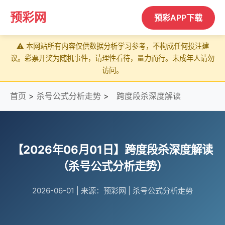
预彩网
预彩APP下载
⚠️ 本网站所有内容仅供数据分析学习参考，不构成任何投注建
议。彩票开奖为随机事件，请理性看待，量力而行。未成年人请勿
访问。
首页
>
杀号公式分析走势
>
跨度段杀深度解读
【2026年06月01日】跨度段杀深度解读
（杀号公式分析走势）
2026-06-01
|
来源：预彩网
|
杀号公式分析走势