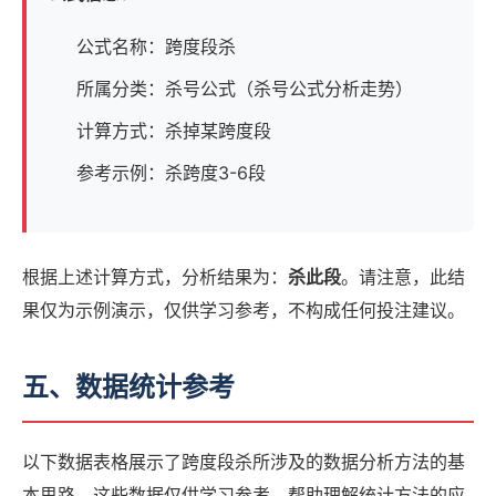
公式名称：跨度段杀
所属分类：杀号公式（杀号公式分析走势）
计算方式：杀掉某跨度段
参考示例：杀跨度3-6段
根据上述计算方式，分析结果为：
杀此段
。请注意，此结
果仅为示例演示，仅供学习参考，不构成任何投注建议。
五、数据统计参考
以下数据表格展示了跨度段杀所涉及的数据分析方法的基
本思路。这些数据仅供学习参考，帮助理解统计方法的应