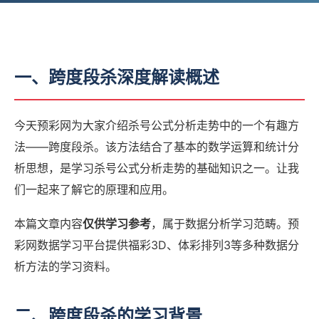
一、跨度段杀深度解读概述
今天预彩网为大家介绍杀号公式分析走势中的一个有趣方
法——跨度段杀。该方法结合了基本的数学运算和统计分
析思想，是学习杀号公式分析走势的基础知识之一。让我
们一起来了解它的原理和应用。
本篇文章内容
仅供学习参考
，属于数据分析学习范畴。预
彩网数据学习平台提供福彩3D、体彩排列3等多种数据分
析方法的学习资料。
二、跨度段杀的学习背景