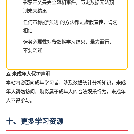
彩票开奖是完全
随机事件
，历史数据无法预
测未来结果
任何声称能"预测"的方法都是
虚假宣传
，请勿
相信
请务必
理性对待
数据学习结果，
量力而行
，
不要沉迷
⚠️ 未成年人保护声明
本站内容面向成年学习者，涉及数据统计分析知识，
未成
年人请勿访问
。购彩属于成年人的合法娱乐行为，未成年
人不得参与。
十、更多学习资源