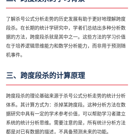
了解杀号公式分析走势的历史发展有助于更好地理解跨度
段杀。在长期的统计学研究中，学者们总结出多种分析数
据的方法，跨度段杀就是其中之一。这些方法的学习价值
在于培养逻辑思维能力和数学分析能力，而非用于预测随
机事件。
三、跨度段杀的计算原理
跨度段杀的理论基础来源于杀号公式分析走势的统计分析
体系。其计算方式为：杀掉某跨度段。这种分析方法在数
据研究中具有一定的学术参考价值，可以帮助学习者建立
系统的统计分析思维。需要注意的是，所有统计分析方法
都是对已有数据的描述，不具备预测未来的功能。