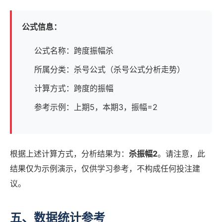
公式信息：
公式名称：跨度振幅杀
所属分类：杀号公式（杀号公式分析走势）
计算方式：跨度的振幅
参考示例：上期5，本期3，振幅=2
根据上述计算方式，分析结果为：
杀振幅2
。请注意，此
结果仅为示例演示，仅供学习参考，不构成任何投注建
议。
五、数据统计参考