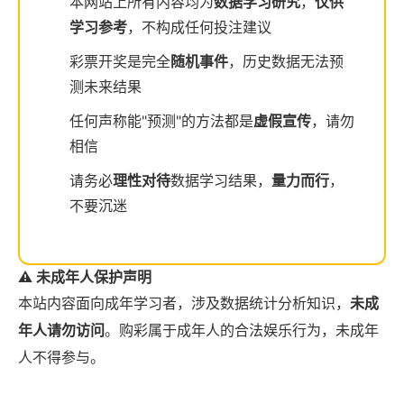
本网站上所有内容均为
数据学习研究
，
仅供
学习参考
，不构成任何投注建议
彩票开奖是完全
随机事件
，历史数据无法预
测未来结果
任何声称能"预测"的方法都是
虚假宣传
，请勿
相信
请务必
理性对待
数据学习结果，
量力而行
，
不要沉迷
⚠️ 未成年人保护声明
本站内容面向成年学习者，涉及数据统计分析知识，
未成
年人请勿访问
。购彩属于成年人的合法娱乐行为，未成年
人不得参与。