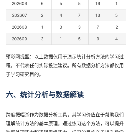
202606
6
5
5
16
1
202607
2
4
7
13
5
202608
1
3
3
7
2
202609
3
1
5
9
4
预彩网提醒：以上数据仅用于演示统计分析方法的学习过
程，不代表任何实际投注建议。所有数据分析方法都仅用
于学习研究目的。
六、统计分析与数据解读
跨度振幅杀作为数据分析工具，其学习价值在于帮助我们
理解统计方法的基本原理。通过练习这个方法，可以提升