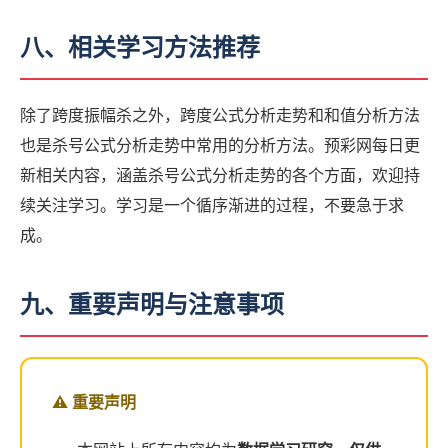
八、相关学习方法推荐
除了跨度振幅杀之外，跨度公式分析走势和和值分析方法
也是杀号公式分析走势中常用的分析方法。预彩网每日更
新相关内容，涵盖杀号公式分析走势的各个方面，欢迎持
续关注学习。学习是一个循序渐进的过程，不要急于求
成。
九、重要声明与注意事项
⚠️ 重要声明