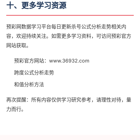
十、更多学习资源
预彩网数据学习平台每日更新杀号公式分析走势相关内
容，欢迎持续关注。如需更多学习资料，可访问预彩官方
网站获取。
预彩官方网站：www.36932.com
跨度公式分析走势
和值分析方法
再次提醒：所有内容仅供学习研究参考，请理性对待，量
力而行。