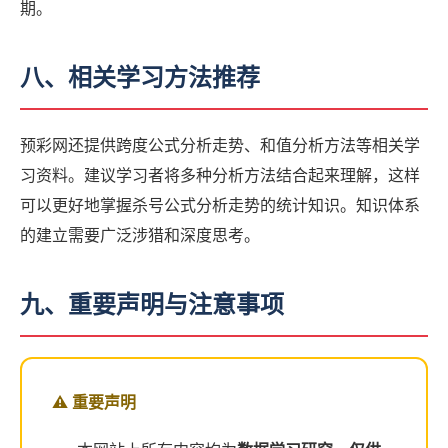
期。
八、相关学习方法推荐
预彩网还提供跨度公式分析走势、和值分析方法等相关学
习资料。建议学习者将多种分析方法结合起来理解，这样
可以更好地掌握杀号公式分析走势的统计知识。知识体系
的建立需要广泛涉猎和深度思考。
九、重要声明与注意事项
⚠️ 重要声明