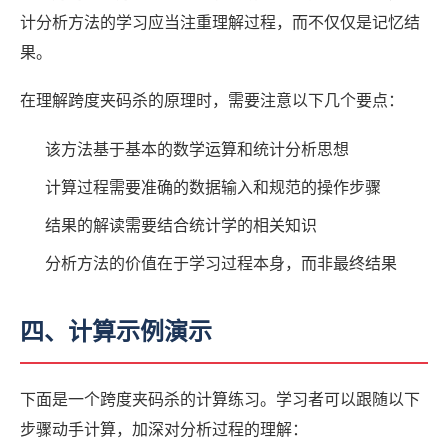
计分析方法的学习应当注重理解过程，而不仅仅是记忆结
果。
在理解跨度夹码杀的原理时，需要注意以下几个要点：
该方法基于基本的数学运算和统计分析思想
计算过程需要准确的数据输入和规范的操作步骤
结果的解读需要结合统计学的相关知识
分析方法的价值在于学习过程本身，而非最终结果
四、计算示例演示
下面是一个跨度夹码杀的计算练习。学习者可以跟随以下
步骤动手计算，加深对分析过程的理解：