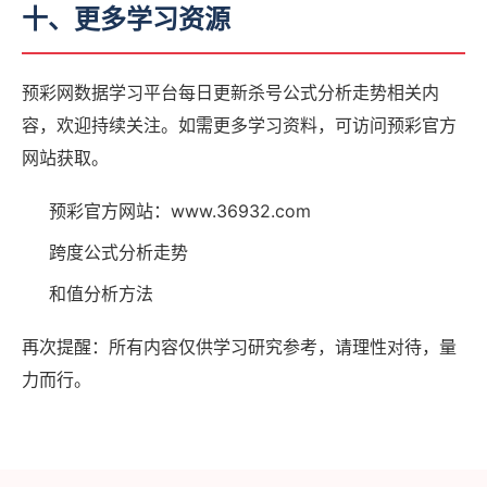
十、更多学习资源
预彩网数据学习平台每日更新杀号公式分析走势相关内
容，欢迎持续关注。如需更多学习资料，可访问预彩官方
网站获取。
预彩官方网站：www.36932.com
跨度公式分析走势
和值分析方法
再次提醒：所有内容仅供学习研究参考，请理性对待，量
力而行。