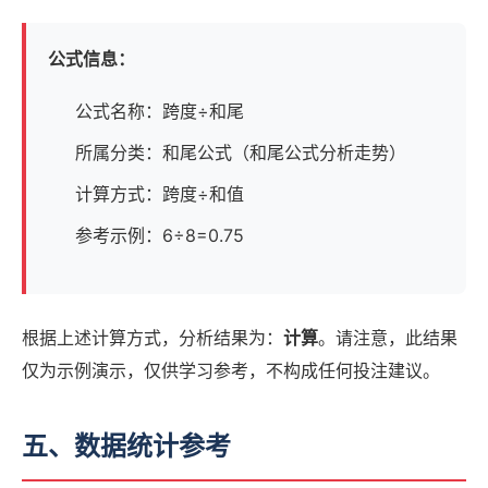
公式信息：
公式名称：跨度÷和尾
所属分类：和尾公式（和尾公式分析走势）
计算方式：跨度÷和值
参考示例：6÷8=0.75
根据上述计算方式，分析结果为：
计算
。请注意，此结果
仅为示例演示，仅供学习参考，不构成任何投注建议。
五、数据统计参考