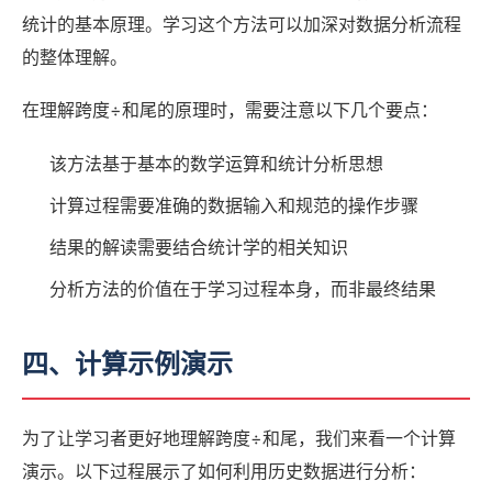
统计的基本原理。学习这个方法可以加深对数据分析流程
的整体理解。
在理解跨度÷和尾的原理时，需要注意以下几个要点：
该方法基于基本的数学运算和统计分析思想
计算过程需要准确的数据输入和规范的操作步骤
结果的解读需要结合统计学的相关知识
分析方法的价值在于学习过程本身，而非最终结果
四、计算示例演示
为了让学习者更好地理解跨度÷和尾，我们来看一个计算
演示。以下过程展示了如何利用历史数据进行分析：