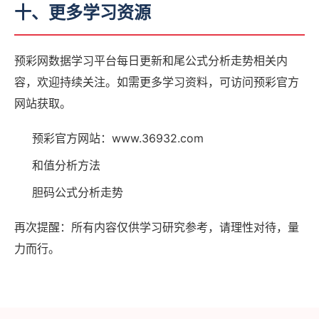
十、更多学习资源
预彩网数据学习平台每日更新和尾公式分析走势相关内
容，欢迎持续关注。如需更多学习资料，可访问预彩官方
网站获取。
预彩官方网站：www.36932.com
和值分析方法
胆码公式分析走势
再次提醒：所有内容仅供学习研究参考，请理性对待，量
力而行。