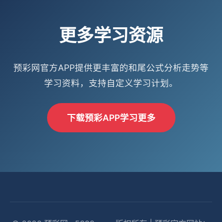
更多学习资源
预彩网官方APP提供更丰富的和尾公式分析走势等
学习资料，支持自定义学习计划。
下载预彩APP学习更多