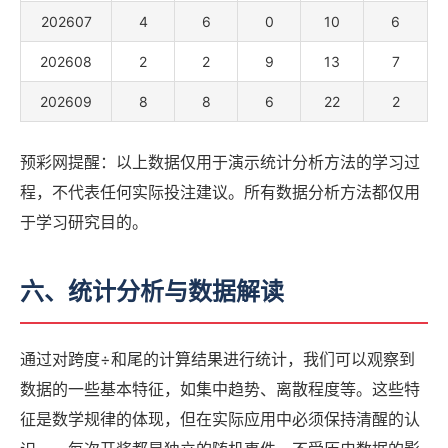
202607
4
6
0
10
6
202608
2
2
9
13
7
202609
8
8
6
22
2
预彩网提醒：以上数据仅用于演示统计分析方法的学习过
程，不代表任何实际投注建议。所有数据分析方法都仅用
于学习研究目的。
六、统计分析与数据解读
通过对跨度÷和尾的计算结果进行统计，我们可以观察到
数据的一些基本特征，如集中趋势、离散程度等。这些特
征是数学规律的体现，但在实际应用中必须保持清醒的认