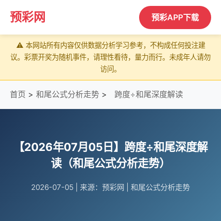
预彩网
预彩APP下载
⚠️ 本网站所有内容仅供数据分析学习参考，不构成任何投注建
议。彩票开奖为随机事件，请理性看待，量力而行。未成年人请勿
访问。
首页
>
和尾公式分析走势
>
跨度÷和尾深度解读
【2026年07月05日】跨度÷和尾深度解
读（和尾公式分析走势）
2026-07-05
|
来源：预彩网
|
和尾公式分析走势