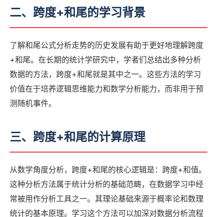
二、跨度+和尾的学习背景
了解和尾公式分析走势的历史发展有助于更好地理解跨度
+和尾。在长期的统计学研究中，学者们总结出多种分析
数据的方法，跨度+和尾就是其中之一。这些方法的学习
价值在于培养逻辑思维能力和数学分析能力，而非用于预
测随机事件。
三、跨度+和尾的计算原理
从数学角度分析，跨度+和尾的核心逻辑是：跨度+和值。
这种分析方法属于统计分析的基础范畴，在数据学习中经
常被用作分析工具之一。其理论基础来源于概率论和数理
统计的基本原理。学习这个方法可以加深对数据分析流程