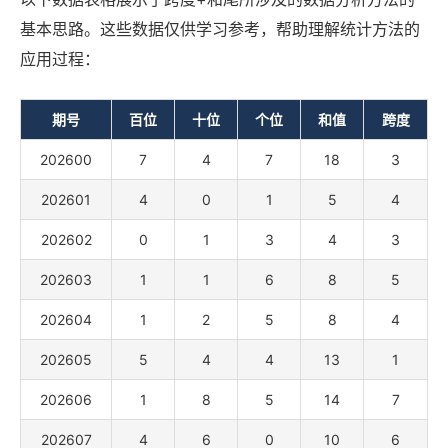
基本思路。这些数据仅供学习参考，帮助理解统计方法的
应用过程：
期号
百位
十位
个位
和值
跨度
202600
7
4
7
18
3
202601
4
0
1
5
4
202602
0
1
3
4
3
202603
1
1
6
8
5
202604
1
2
5
8
4
202605
5
4
4
13
1
202606
1
8
5
14
7
202607
4
6
0
10
6