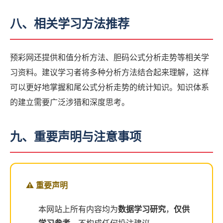
八、相关学习方法推荐
预彩网还提供和值分析方法、胆码公式分析走势等相关学
习资料。建议学习者将多种分析方法结合起来理解，这样
可以更好地掌握和尾公式分析走势的统计知识。知识体系
的建立需要广泛涉猎和深度思考。
九、重要声明与注意事项
⚠️ 重要声明
本网站上所有内容均为
数据学习研究
，
仅供