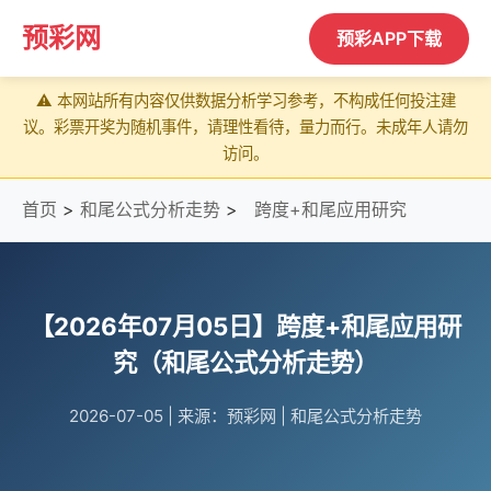
预彩网
预彩APP下载
⚠️ 本网站所有内容仅供数据分析学习参考，不构成任何投注建
议。彩票开奖为随机事件，请理性看待，量力而行。未成年人请勿
访问。
首页
>
和尾公式分析走势
>
跨度+和尾应用研究
【2026年07月05日】跨度+和尾应用研
究（和尾公式分析走势）
2026-07-05
|
来源：预彩网
|
和尾公式分析走势