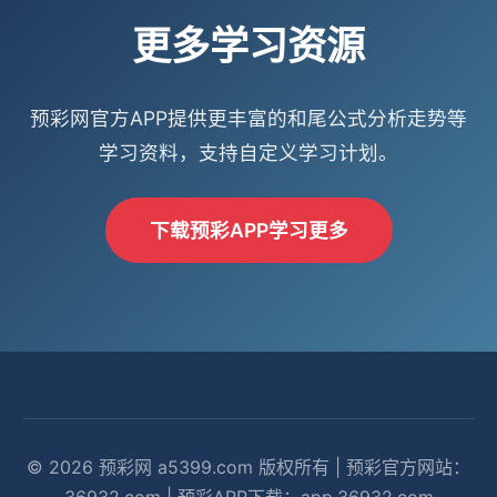
更多学习资源
预彩网官方APP提供更丰富的和尾公式分析走势等
学习资料，支持自定义学习计划。
下载预彩APP学习更多
© 2026 预彩网 a5399.com 版权所有 | 预彩官方网站：