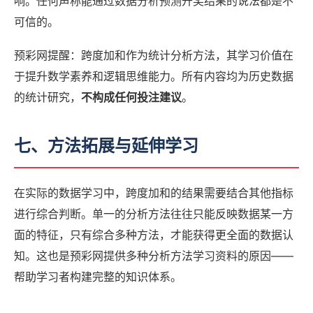
响。任何声称能通过数据分析预测开奖结果的说法都是不
可信的。
预彩网提醒：跨度加和作为统计分析方法，其学习价值在
于提升数学素养和逻辑思维能力。所有内容均为历史数据
的统计研究，
不构成任何投注建议
。
七、方法拓展与延伸学习
在实际的数据学习中，跨度加和的结果需要结合其他指标
进行综合判断。单一的分析方法往往只能反映数据某一方
面的特征，只有综合多种方法，才能获得更全面的数据认
知。这也是预彩网提供多种分析方法学习资料的原因——
帮助学习者构建完整的知识体系。