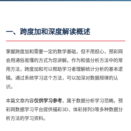
一、跨度加和深度解读概述
掌握跨度加和需要一定的数学基础，但不用担心，预彩网
会用通俗易懂的方式为您讲解。作为和值分析方法中的常
用方法，跨度加和可以帮助学习者理解统计分析的基本逻
辑。通过系统学习这个方法，可以加深对数据规律的认
识。
本篇文章内容
仅供学习参考
，属于数据分析学习范畴。预
彩网数据学习平台提供福彩3D、体彩排列3等多种数据分
析方法的学习资料。