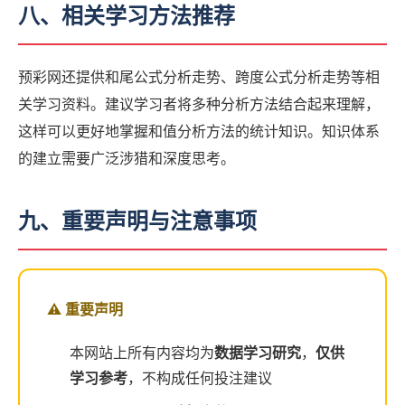
八、相关学习方法推荐
预彩网还提供和尾公式分析走势、跨度公式分析走势等相
关学习资料。建议学习者将多种分析方法结合起来理解，
这样可以更好地掌握和值分析方法的统计知识。知识体系
的建立需要广泛涉猎和深度思考。
九、重要声明与注意事项
⚠️ 重要声明
本网站上所有内容均为
数据学习研究
，
仅供
学习参考
，不构成任何投注建议