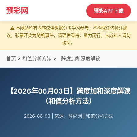
预彩网
预彩APP下载
⚠️ 本网站所有内容仅供数据分析学习参考，不构成任何投注建
议。彩票开奖为随机事件，请理性看待，量力而行。未成年人请勿
访问。
首页
>
和值分析方法
>
跨度加和深度解读
【2026年06月03日】跨度加和深度解读
（和值分析方法）
2026-06-03
|
来源：预彩网
|
和值分析方法