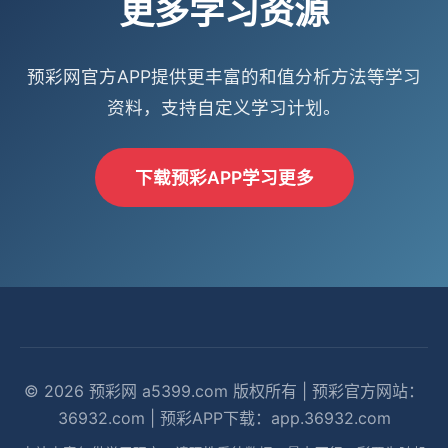
更多学习资源
预彩网官方APP提供更丰富的和值分析方法等学习
资料，支持自定义学习计划。
下载预彩APP学习更多
© 2026 预彩网 a5399.com 版权所有 | 预彩官方网站：
36932.com | 预彩APP下载：app.36932.com