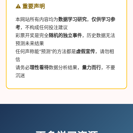
⚠️ 重要声明
本网站所有内容均为
数据学习研究
，
仅供学习参
考
，不构成任何投注建议
彩票开奖是完全
随机的独立事件
，历史数据无法
预测未来结果
任何声称能"预测"的方法都是
虚假宣传
，请勿相
信
请务必
理性看待
数据分析结果，
量力而行
，不要
沉迷