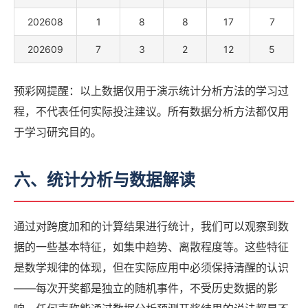
202608
1
8
8
17
7
202609
7
3
2
12
5
预彩网提醒：以上数据仅用于演示统计分析方法的学习过
程，不代表任何实际投注建议。所有数据分析方法都仅用
于学习研究目的。
六、统计分析与数据解读
通过对跨度加和的计算结果进行统计，我们可以观察到数
据的一些基本特征，如集中趋势、离散程度等。这些特征
是数学规律的体现，但在实际应用中必须保持清醒的认识
——每次开奖都是独立的随机事件，不受历史数据的影