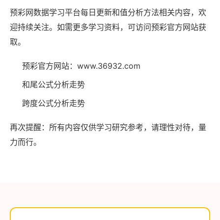
预彩网数据学习平台每日更新和值分析方法相关内容，欢
迎持续关注。如需更多学习资料，可访问预彩官方网站获
取。
预彩官方网站：www.36932.com
和尾公式分析走势
跨度公式分析走势
再次提醒：所有内容仅供学习研究参考，请理性对待，量
力而行。