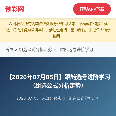
预彩网
预彩APP下载
⚠️ 本网站所有内容仅供数据分析学习参考，不构成任何投注建
议。彩票开奖为随机事件，请理性看待，量力而行。未成年人请勿
访问。
首页
>
组选公式分析走势
>
跟随选号进阶学习
【2026年07月05日】跟随选号进阶学习
（组选公式分析走势）
2026-07-05
|
来源：预彩网
|
组选公式分析走势