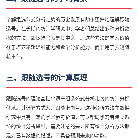
了解组选公式分析走势的历史发展有助于更好地理解跟随
选号。在长期的统计学研究中，学者们总结出多种分析数
据的方法，跟随选号就是其中之一。这些方法的学习价值
在于培养逻辑思维能力和数学分析能力，而非用于预测随
机事件。
三、跟随选号的计算原理
跟随选号的理论基础来源于组选公式分析走势的统计分析
体系。其计算方式为：跟随上期号。这种分析方法在数据
研究中具有一定的学术参考价值，可以帮助学习者建立系
统的统计分析思维。需要注意的是，所有统计分析方法都
是对已有数据的描述，不具备预测未来的功能。