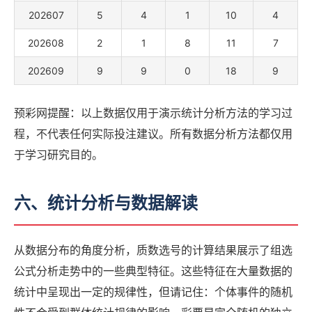
202607
5
4
1
10
4
202608
2
1
8
11
7
202609
9
9
0
18
9
预彩网提醒：以上数据仅用于演示统计分析方法的学习过
程，不代表任何实际投注建议。所有数据分析方法都仅用
于学习研究目的。
六、统计分析与数据解读
从数据分布的角度分析，质数选号的计算结果展示了组选
公式分析走势中的一些典型特征。这些特征在大量数据的
统计中呈现出一定的规律性，但请记住：个体事件的随机