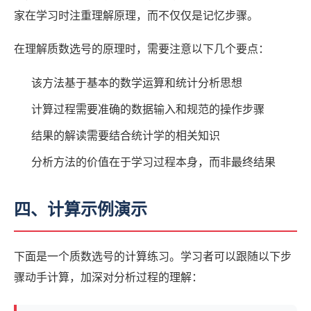
家在学习时注重理解原理，而不仅仅是记忆步骤。
在理解质数选号的原理时，需要注意以下几个要点：
该方法基于基本的数学运算和统计分析思想
计算过程需要准确的数据输入和规范的操作步骤
结果的解读需要结合统计学的相关知识
分析方法的价值在于学习过程本身，而非最终结果
四、计算示例演示
下面是一个质数选号的计算练习。学习者可以跟随以下步
骤动手计算，加深对分析过程的理解：