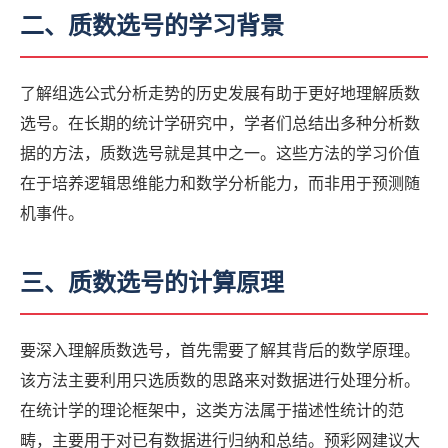
二、质数选号的学习背景
了解组选公式分析走势的历史发展有助于更好地理解质数
选号。在长期的统计学研究中，学者们总结出多种分析数
据的方法，质数选号就是其中之一。这些方法的学习价值
在于培养逻辑思维能力和数学分析能力，而非用于预测随
机事件。
三、质数选号的计算原理
要深入理解质数选号，首先需要了解其背后的数学原理。
该方法主要利用只选质数的思路来对数据进行处理分析。
在统计学的理论框架中，这类方法属于描述性统计的范
畴，主要用于对已有数据进行归纳和总结。预彩网建议大