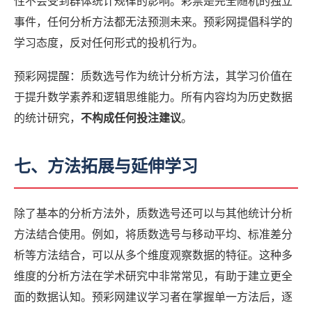
性不会受到群体统计规律的影响。彩票是完全随机的独立
事件，任何分析方法都无法预测未来。预彩网提倡科学的
学习态度，反对任何形式的投机行为。
预彩网提醒：质数选号作为统计分析方法，其学习价值在
于提升数学素养和逻辑思维能力。所有内容均为历史数据
的统计研究，
不构成任何投注建议
。
七、方法拓展与延伸学习
除了基本的分析方法外，质数选号还可以与其他统计分析
方法结合使用。例如，将质数选号与移动平均、标准差分
析等方法结合，可以从多个维度观察数据的特征。这种多
维度的分析方法在学术研究中非常常见，有助于建立更全
面的数据认知。预彩网建议学习者在掌握单一方法后，逐