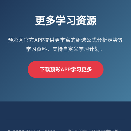
更多学习资源
预彩网官方APP提供更丰富的组选公式分析走势等
学习资料，支持自定义学习计划。
下载预彩APP学习更多