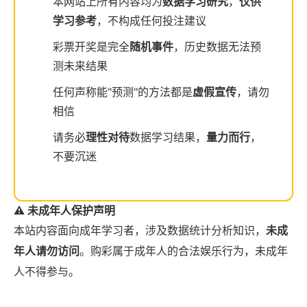
本网站上所有内容均为
数据学习研究
，
仅供
学习参考
，不构成任何投注建议
彩票开奖是完全
随机事件
，历史数据无法预
测未来结果
任何声称能"预测"的方法都是
虚假宣传
，请勿
相信
请务必
理性对待
数据学习结果，
量力而行
，
不要沉迷
⚠️ 未成年人保护声明
本站内容面向成年学习者，涉及数据统计分析知识，
未成
年人请勿访问
。购彩属于成年人的合法娱乐行为，未成年
人不得参与。