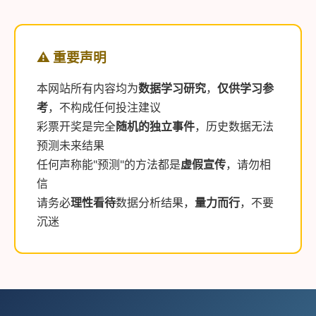
⚠️ 重要声明
本网站所有内容均为
数据学习研究
，
仅供学习参
考
，不构成任何投注建议
彩票开奖是完全
随机的独立事件
，历史数据无法
预测未来结果
任何声称能"预测"的方法都是
虚假宣传
，请勿相
信
请务必
理性看待
数据分析结果，
量力而行
，不要
沉迷