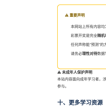
⚠️ 重要声明
本网站上所有内容均
彩票开奖是完全
随机
任何声称能"预测"的
请务必
理性对待
数据
⚠️ 未成年人保护声明
本站内容面向成年学习者，
参与。
十、更多学习资源