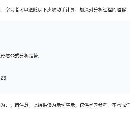
习。学习者可以跟随以下步骤动手计算，加深对分析过程的理解
（形态公式分析走势）
23
果为：
。请注意，此结果仅为示例演示，仅供学习参考，不构成