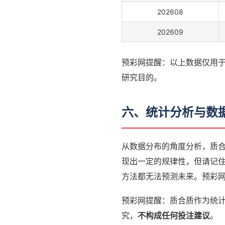
202608
202609
预彩网提醒：以上数据仅用
研究目的。
六、统计分析与数
从数据分布的角度分析，质
现出一定的规律性，但请记
方法都无法预测未来。预彩
预彩网提醒：质合质作为统
究，
不构成任何投注建议
。