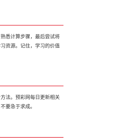
习熟悉计算步骤，最后尝试将
学习资源。记住，学习的价值
析方法。预彩网每日更新相关
，不要急于求成。