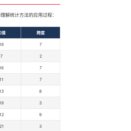
助理解统计方法的应用过程：
和值
跨度
19
7
7
2
16
7
11
7
13
8
19
3
12
9
21
3