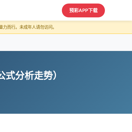
预彩APP下载
，量力而行。未成年人请勿访问。
态公式分析走势）