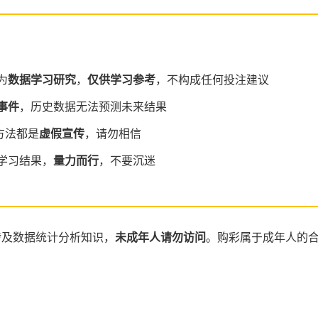
为
数据学习研究
，
仅供学习参考
，不构成任何投注建议
事件
，历史数据无法预测未来结果
方法都是
虚假宣传
，请勿相信
学习结果，
量力而行
，不要沉迷
涉及数据统计分析知识，
未成年人请勿访问
。购彩属于成年人的