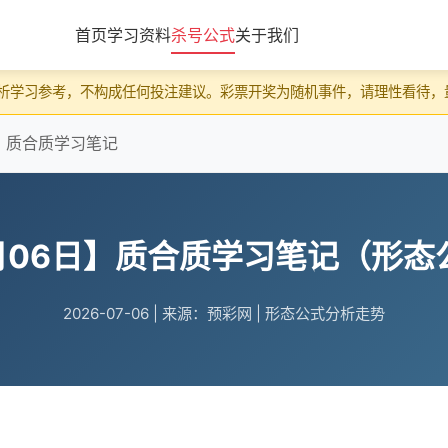
首页
学习资料
杀号公式
关于我们
分析学习参考，不构成任何投注建议。彩票开奖为随机事件，请理性看待
质合质学习笔记
7月06日】质合质学习笔记（形
2026-07-06
|
来源：预彩网
|
形态公式分析走势